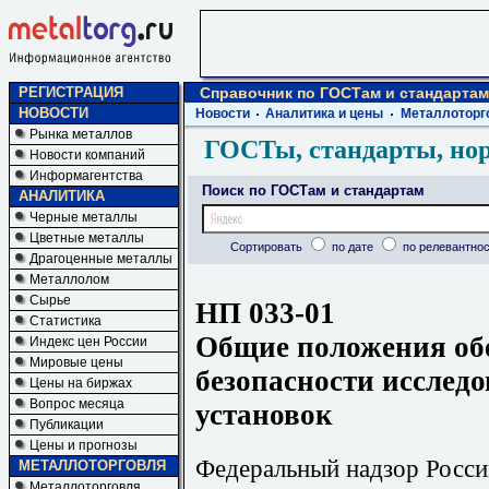
РЕГИСТРАЦИЯ
Справочник по ГОСТам и стандартам
НОВОСТИ
Новости
Аналитика и цены
Металлоторг
Рынка металлов
ГОСТы, стандарты, но
Новости компаний
Информагентства
Поиск по ГОСТам и стандартам
АНАЛИТИКА
Черные металлы
Цветные металлы
Сортировать
по дате
по релевантнос
Драгоценные металлы
Металлолом
Сырье
НП 033-01
Статистика
Общие положения об
Индекс цен России
Мировые цены
безопасности исслед
Цены на биржах
Вопрос месяца
установок
Публикации
Цены и прогнозы
Федеральный надзор Росси
МЕТАЛЛОТОРГОВЛЯ
Металлоторговля