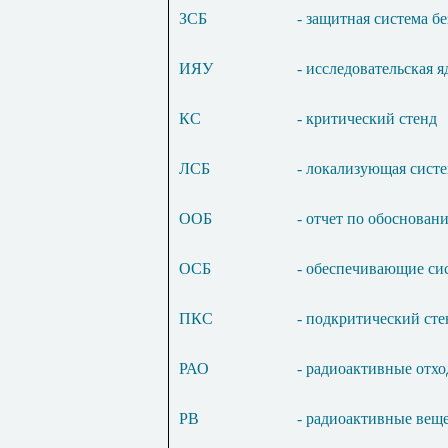
ЗСБ
- защитная система б
ИЯУ
- исследовательская я
КС
- критический стенд
ЛСБ
- локализующая систе
ООБ
- отчет по обоснован
ОСБ
- обеспечивающие си
ПКС
- подкритический сте
РАО
- радиоактивные отх
РВ
- радиоактивные вещ