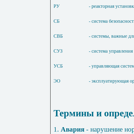
РУ
- реакторная установк
СБ
- система безопаснос
СВБ
- системы, важные дл
СУЗ
- система управления
УСБ
- управляющая систем
ЭО
- эксплуатирующая о
Термины и опреде
1.
Авария
- нарушение но