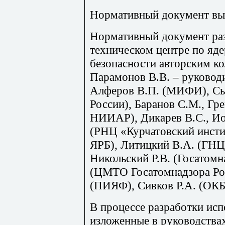
Нормативный документ вып
Нормативный документ раз
техническом центре по яд
безопасности авторским ко
Парамонов В.В. – руковод
Алферов В.П. (МИФИ), Сы
России), Баранов С.М., Г
НИИАР), Дикарев В.С., Ио
(РНЦ «Курчатовский инсти
ЯРБ), Литицкий В.А. (ГНЦ
Никольский Р.В. (Госатомн
(ЦМТО Госатомнадзора Ро
(ПИЯФ), Сивков Р.А. (ОК
В процессе разработки исп
изложенные в руководства