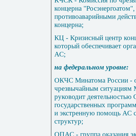
КЧСК - Комиссия по чрез
концерна "Росэнергоатом",
противоаварийными действ
концерна;
КЦ - Кризисный центр конц
который обеспечивает орг
АС;
на
федеральном уровне:
ОКЧС Минатома России - о
чрезвычайным ситуациям М
руководит деятельностью 
государственных программ
и экстренную помощь АС с
структур;
ОПАС - группа оказания э