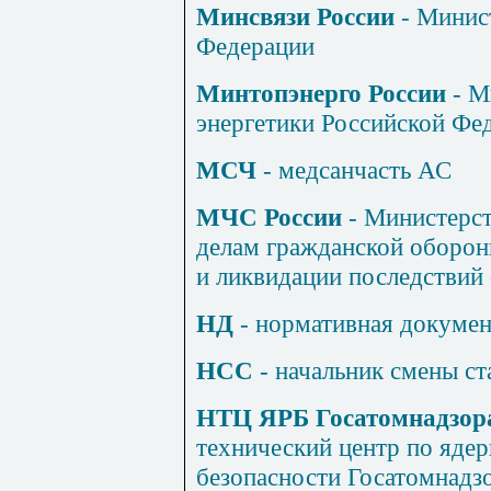
Минсвязи России
- Минист
Федерации
Минтопэнерго России
- М
энергетики Российской Фе
МСЧ
- медсанчасть АС
МЧС России
- Министерст
делам гражданской оборон
и ликвидации последствий
НД
- нормативная докуме
НСС
- начальник смены ст
НТЦ ЯРБ Госатомнадзора
технический центр по яде
безопасности Госатомнадз