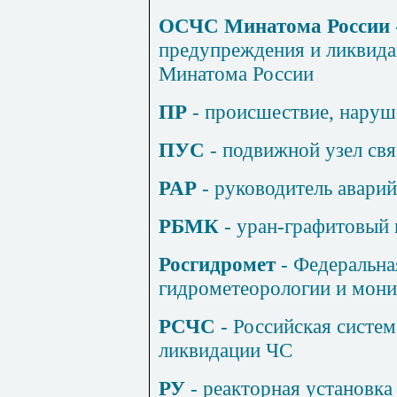
ОСЧС Минатома России
предупреждения и ликвида
Минатома России
ПР
- происшествие, наруш
ПУС
- подвижной узел свя
PAP
- руководитель авари
РБМК
- уран-графитовый 
Росгидромет
- Федеральна
гидрометеорологии и мон
РСЧС
- Российская систе
ликвидации ЧС
РУ
- реакторная установка