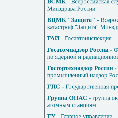
ВСМК
- Всероссийская с
Минздрава России
ВЦМК "Защита"
- Всеро
катастроф "Защита" Минзд
ГАИ
- Госавтоинспекция
Госатомнадзор России
- Ф
по ядерной и радиационно
Госгортехнадзор России
-
промышленный надзор Рос
ГПС
- Государственная п
Группа ОПАС
- группа о
атомным станциям
ГУ
- Главное управление