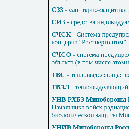
СЗЗ
- санитарно-защитная 
СИЗ -
средства индивидуа
СЧСК
- Система предупре
концерна "Росэнергоатом"
СЧСО
- система предупре
объекта (в том числе атом
ТВС
- тепловыделяющая с
ТВЭЛ
- тепловыделяющий
УНВ РХБЗ Минобороны 
Начальника войск радиаци
биологической защиты Ми
УНИВ Минобороны Росс