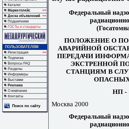
Каталог
Маркетплейс
<<
Федеральный надзор
Доска объявлений
<<
радиационно
Подшипники
(Госатомна
ГОСТы и стандарты
ПОЛОЖЕНИЕ О ПО
АВАРИЙНОЙ ОБСТА
ПОЛЬЗОВАТЕЛЯМ
Регистрация
<<
ПЕРЕДАЧИ ИНФОРМ
Подписка
ЭКСТРЕННОЙ 
Вопросы FAQ
Разделы
СТАНЦИЯМ В СЛ
Информеры
ОПАСНЫХ
Выставки
Реклама
НП - 
О компании
Контакты
Москва 2000
Поиск по сайту
Федеральный надзор
радиационно