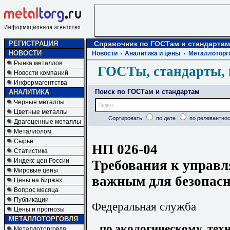
РЕГИСТРАЦИЯ
Справочник по ГОСТам и стандартам
НОВОСТИ
Новости
Аналитика и цены
Металлоторг
Рынка металлов
ГОСТы, стандарты, 
Новости компаний
Информагентства
Поиск по ГОСТам и стандартам
АНАЛИТИКА
Черные металлы
Цветные металлы
Сортировать
по дате
по релевантнос
Драгоценные металлы
Металлолом
Сырье
НП 026-04
Статистика
Индекс цен России
Требования к управ
Мировые цены
важным для безопасн
Цены на биржах
Вопрос месяца
Публикации
Федеральная служба
Цены и прогнозы
МЕТАЛЛОТОРГОВЛЯ
по экологическому, тех
Металлоторговля