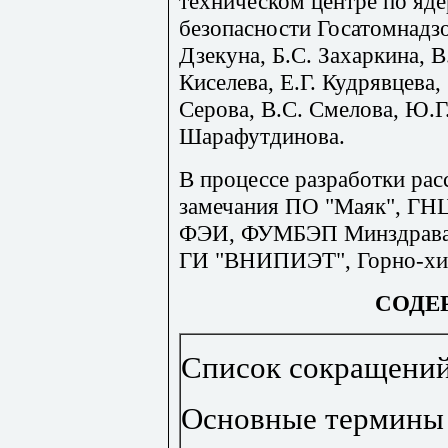
техническом центре по яд
безопасности Госатомнадзо
Дзекуна, Б.С. Захаркина, 
Киселева, Е.Г. Кудрявцева,
Серова,
B
.
C
. Смелова, Ю.Г
Шарафутдинова.
В процессе разработки ра
замечания ПО "Маяк", Г
ФЭИ, ФУМБЭП Минздрава 
ГИ "ВНИПИЭТ", Горно-хим
СОДЕ
Список сокращени
Основные термины 