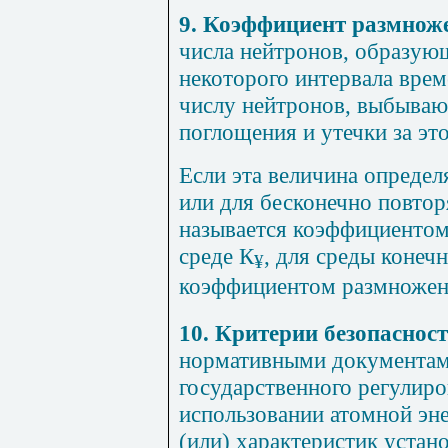
9. Коэффициент размнож
числа нейтронов, образующ
некоторого интервала време
числу нейтронов, выбываю
поглощения и утечки за эт
Если эта величина определ
или для бесконечно повто
называется коэффициентом
среде К
, для среды конеч
¥
коэффициентом размножен
10. Критерии безопаснос
нормативными документами
государственного регулиро
использовании атомной эне
(или) характеристик устан