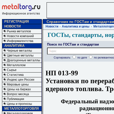
РЕГИСТРАЦИЯ
Справочник по ГОСТам и стандартам
НОВОСТИ
Новости
Аналитика и цены
Металлоторг
Рынка металлов
ГОСТы, стандарты, но
Новости компаний
Информагентства
Поиск по ГОСТам и стандартам
АНАЛИТИКА
Черные металлы
Цветные металлы
Сортировать
по дате
по релевантнос
Драгоценные металлы
Металлолом
Сырье
НП 013-99
Статистика
Установки по перера
Индекс цен России
Мировые цены
ядерного топлива. Т
Цены на биржах
Вопрос месяца
Публикации
Федеральный надзор
Цены и прогнозы
радиационно
МЕТАЛЛОТОРГОВЛЯ
Металлоторговля