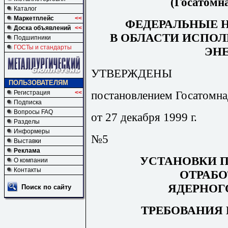
(Госатомна
Каталог
Маркетплейс
<<
ФЕДЕРАЛЬНЫЕ 
Доска объявлений
<<
В ОБЛАСТИ ИСПО
Подшипники
ГОСТы и стандарты
ЭН
УТВЕРЖДЕНЫ
ПОЛЬЗОВАТЕЛЯМ
постановлением Госатомна
Регистрация
<<
Подписка
Вопросы FAQ
от 27 декабря 1999 г.
Разделы
Информеры
№5
Выставки
Реклама
УСТАНОВКИ П
О компании
Контакты
ОТРАБ
ЯДЕРНОГ
Поиск по сайту
ТРЕБОВАНИЯ