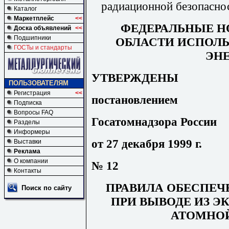
радиационной безопасно
Каталог
Маркетплейс
<<
ФЕДЕРАЛЬНЫЕ Н
Доска объявлений
<<
Подшипники
ОБЛАСТИ ИСПОЛ
ГОСТы и стандарты
ЭН
УТВЕРЖДЕНЫ
ПОЛЬЗОВАТЕЛЯМ
Регистрация
<<
постановлением
Подписка
Вопросы FAQ
Госатомнадзора России
Разделы
Информеры
от 27 декабря 1999 г.
Выставки
Реклама
О компании
№
12
Контакты
ПРАВИЛА ОБЕСПЕЧ
Поиск по сайту
ПРИ ВЫВОДЕ ИЗ Э
АТОМНО