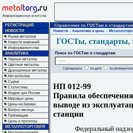
РЕГИСТРАЦИЯ
Справочник по ГОСТам и стандартам
НОВОСТИ
Новости
Аналитика и цены
Металлоторг
Рынка металлов
ГОСТы, стандарты, 
Новости компаний
Информагентства
Поиск по ГОСТам и стандартам
АНАЛИТИКА
Черные металлы
Цветные металлы
Сортировать
по дате
по релевантнос
Драгоценные металлы
Металлолом
Сырье
НП 012-99
Статистика
Индекс цен России
Правила обеспечения
Мировые цены
выводе из эксплуата
Цены на биржах
Вопрос месяца
станции
Публикации
Цены и прогнозы
МЕТАЛЛОТОРГОВЛЯ
Федеральный надзо
Металлоторговля