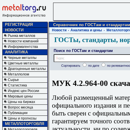
РЕГИСТРАЦИЯ
Справочник по ГОСТам и стандартам
НОВОСТИ
Новости
Аналитика и цены
Металлоторг
Рынка металлов
ГОСТы, стандарты, но
Новости компаний
Информагентства
Поиск по ГОСТам и стандартам
АНАЛИТИКА
Черные металлы
Цветные металлы
Сортировать
по дате
по релевантнос
Драгоценные металлы
Металлолом
Сырье
МУК 4.2.964-00 скача
Статистика
Индекс цен России
Любой размещенный матери
Мировые цены
Цены на биржах
официального издания и п
Вопрос месяца
быть сверен с официальны
Публикации
Цены и прогнозы
гарантируем точного соотв
МЕТАЛЛОТОРГОВЛЯ
актуальности, ни по содер
Металлоторговля