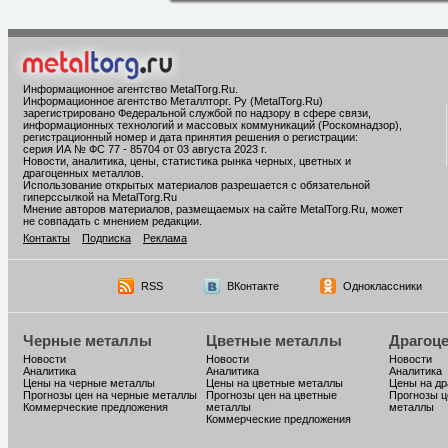
Информационное агентство MetalTorg.Ru
.
Информационное агентство Металлторг. Ру (MetalTorg.Ru)
зарегистрировано Федеральной службой по надзору в сфере связи,
информационных технологий и массовых коммуникаций (Роскомнадзор),
регистрационный номер и дата принятия решения о регистрации:
серия ИА № ФС 77 - 85704 от 03 августа 2023 г.
Новости, аналитика, цены, статистика рынка черных, цветных и
драгоценных металлов.
Использование открытых материалов разрешается с обязательной
гиперссылкой на MetalTorg.Ru
Мнение авторов материалов, размещаемых на сайте MetalTorg.Ru, может
не совпадать с мнением редакции.
Контакты
Подписка
Реклама
RSS
ВКонтакте
Одноклассники
Черные металлы
Цветные металлы
Драгоц
Новости
Новости
Новости
Аналитика
Аналитика
Аналитика
Цены на черные металлы
Цены на цветные металлы
Цены на д
Прогнозы цен на черные металлы
Прогнозы цен на цветные
Прогнозы ц
Коммерческие предложения
металлы
металлы
Коммерческие предложения