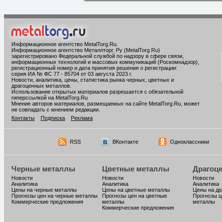
Информационное агентство MetalTorg.Ru
.
Информационное агентство Металлторг. Ру (MetalTorg.Ru)
зарегистрировано Федеральной службой по надзору в сфере связи,
информационных технологий и массовых коммуникаций (Роскомнадзор),
регистрационный номер и дата принятия решения о регистрации:
серия ИА № ФС 77 - 85704 от 03 августа 2023 г.
Новости, аналитика, цены, статистика рынка черных, цветных и
драгоценных металлов.
Использование открытых материалов разрешается с обязательной
гиперссылкой на MetalTorg.Ru
Мнение авторов материалов, размещаемых на сайте MetalTorg.Ru, может
не совпадать с мнением редакции.
Контакты
Подписка
Реклама
RSS
ВКонтакте
Одноклассники
Черные металлы
Цветные металлы
Драгоц
Новости
Новости
Новости
Аналитика
Аналитика
Аналитика
Цены на черные металлы
Цены на цветные металлы
Цены на д
Прогнозы цен на черные металлы
Прогнозы цен на цветные
Прогнозы ц
Коммерческие предложения
металлы
металлы
Коммерческие предложения