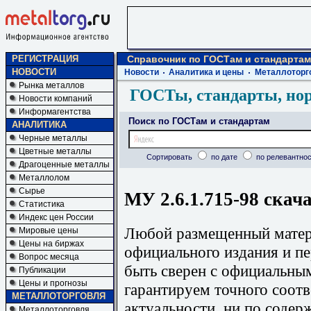
РЕГИСТРАЦИЯ
Справочник по ГОСТам и стандартам
НОВОСТИ
Новости
Аналитика и цены
Металлоторг
Рынка металлов
ГОСТы, стандарты, но
Новости компаний
Информагентства
Поиск по ГОСТам и стандартам
АНАЛИТИКА
Черные металлы
Цветные металлы
Сортировать
по дате
по релевантнос
Драгоценные металлы
Металлолом
Сырье
МУ 2.6.1.715-98 скач
Статистика
Индекс цен России
Любой размещенный матери
Мировые цены
Цены на биржах
официального издания и п
Вопрос месяца
быть сверен с официальны
Публикации
Цены и прогнозы
гарантируем точного соотв
МЕТАЛЛОТОРГОВЛЯ
актуальности, ни по содер
Металлоторговля