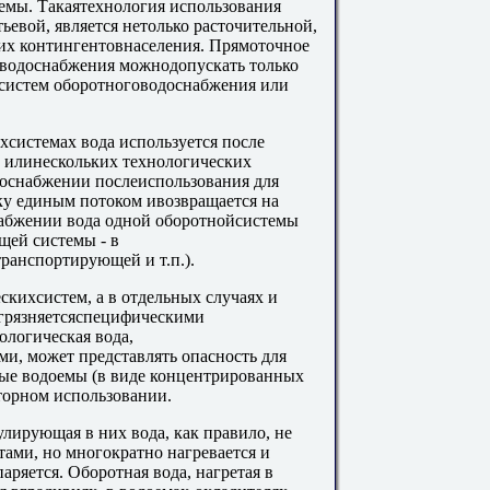
емы. Такаятехнология использования
ьевой, является нетолько расточительной,
их контингентовнаселения. Прямоточное
 водоснабжения можнодопускать только
 систем оборотноговодоснабжения или
хсистемах вода используется после
м илинескольких технологических
доснабжении послеиспользования для
ку единым потоком ивозвращается на
абжении вода одной оборотнойсистемы
щей системы - в
транспортирующей и т.п.).
скихсистем, а в отдельных случаях и
агрязняетсяспецифическими
логическая вода,
и, может представлять опасность для
ные водоемы (в виде концентрированных
орном использовании.
лирующая в них вода, как правило, не
тами, но многократно нагревается и
аряется. Оборотная вода, нагретая в