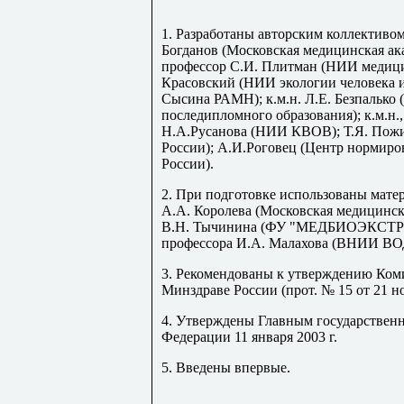
1. Разработаны авторским коллективом 
Богданов (Московская медицинская ака
профессор С.И. Плитман (НИИ медицин
Красовский (НИИ экологии человека 
Сысина РАМН); к.м.н. Л.Е. Безпалько
последипломного образования); к.м.н
Н.А.Русанова (НИИ КВОВ); Т.Я. Пож
России); А.И.Роговец (Центр нормир
России).
2. При подготовке использованы матер
А.А. Королева (Московская медицинска
В.Н. Тычинина (ФУ "МЕДБИОЭКСТРЕМ
профессора И.А. Малахова (ВНИИ В
3. Рекомендованы к утверждению Ко
Минздраве России (прот. № 15 от 21 но
4. Утверждены Главным государствен
Федерации 11 января 2003 г.
5. Введены впервые.