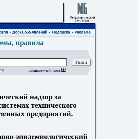
овля
Доска объявлений
Подписка
Реклама
рмы, правила
ти
расширенный поиск
ический надзор за
системах технического
ленных предприятий.
тарно-эпидемиологический