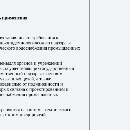
ь применения
яустанавливают требования к
но-эпидемиологического надзора за
ического водоснабжения промышленных
аченыдля органов и учреждений
бы, осуществляющихгосударственный
мственный надзор закачеством
указанных целей, а также
независимо от подчиненности и
орых связана с проектированием и
водоснабжения промышленных
траняются на системы технического
ных кним предприятий.