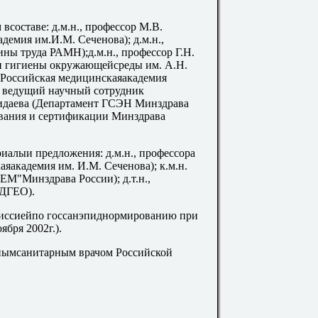
всоставе: д.м.н., профессор М.В.
демия им.И.М. Сеченова); д.м.н.,
ы труда РАМН);д.м.н., профессор Г.Н.
и гигиены окружающейсреды им. А.Н.
 (Российская медицинскаяакадемия
., ведущий научный сотрудник
идаева (Департамент ГСЭН Минздрава
ования и сертификации Минздрава
иалыи предложения: д.м.н., профессора
яакадемия им. И.М. Сеченова); к.м.н.
"Минздрава России); д.т.н.,
ОДГЕО).
миссиейпо госсанэпиднормированию при
ября 2002г.).
нымсанитарным врачом Российской