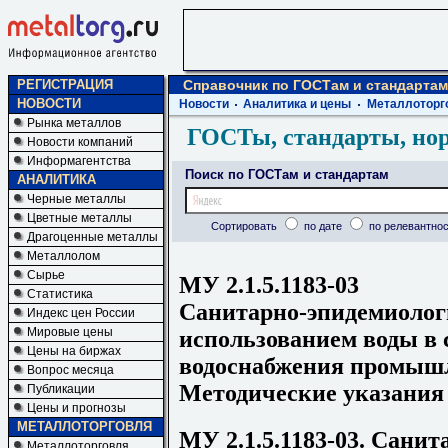
РЕГИСТРАЦИЯ
Справочник по ГОСТам и стандартам
НОВОСТИ
Новости
Аналитика и цены
Металлоторг
Рынка металлов
ГОСТы, стандарты, но
Новости компаний
Информагентства
Поиск по ГОСТам и стандартам
АНАЛИТИКА
Черные металлы
Цветные металлы
Сортировать
по дате
по релевантнос
Драгоценные металлы
Металлолом
Сырье
МУ 2.1.5.1183-03
Статистика
Санитарно-эпидемиолог
Индекс цен России
Мировые цены
использованием воды в 
Цены на биржах
водоснабжения промыш
Вопрос месяца
Методические указания
Публикации
Цены и прогнозы
МЕТАЛЛОТОРГОВЛЯ
МУ 2.1.5.1183-03. Сани
Металлоторговля