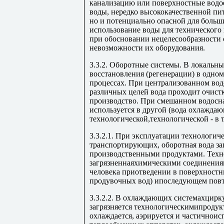
канализацию или поверхностные водо
воды, нередко высококачественной пит
но и потенциально опасной для больш
использование воды для технического
при обосновании нецелесообразности
невозможности их оборудования.
3.3.2. Оборотные системы. В локальны
восстановления (регенерации) в одно
процессах. При централизованном во
различных целей вода проходит очист
производство. При смешанном водосн
используется в другой (вода охлаждаю
технологической,технологической - в 
3.3.2.1. При эксплуатации технологиче
транспортирующих, оборотная вода з
производственными продуктами. Техно
загрязненнаяхимическими соединениям
человека приотведении в поверхност
продувочных вод) ипоследующем повт
3.3.2.2. В охлаждающих системахцирку
загрязняется технологическимипродук
охлаждается, аэрируется и частичноисп