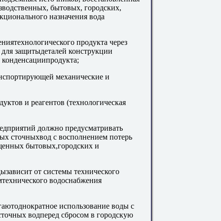
зводственных, бытовых, городских,
кционального назначения вода
дениятехнологического продукта через
и для защитыдеталей конструкции
ля конденсациипродукта;
анспортирующей механические и
дуктов и реагентов (технологическая
едприятий должно предусматривать
ых сточныхвод с восполнением потерь
щенных бытовых,городских и
дызависит от системы технического
мтехнического водоснабжения
гаютоднократное использование воды с
сточных водперед сбросом в городскую