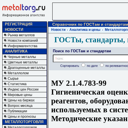
РЕГИСТРАЦИЯ
Справочник по ГОСТам и стандартам
НОВОСТИ
Новости
Аналитика и цены
Металлоторг
Рынка металлов
ГОСТы, стандарты, 
Новости компаний
Информагентства
Поиск по ГОСТам и стандартам
АНАЛИТИКА
Черные металлы
Цветные металлы
Сортировать
по дате
по релевантнос
Драгоценные металлы
Металлолом
Сырье
МУ 2.1.4.783-99
Статистика
Индекс цен России
Гигиеническая оценк
Мировые цены
реагентов, оборудова
Цены на биржах
Вопрос месяца
используемых в сист
Публикации
Методические указа
Цены и прогнозы
МЕТАЛЛОТОРГОВЛЯ
Металлоторговля