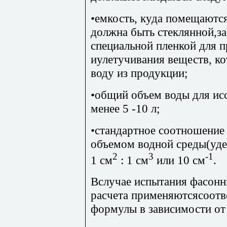
•емкость, куда помещаются
должна быть стеклянной,за
специальной пленкой для 
иулетучивания веществ, ко
воду из продукции;
•общий объем воды для ис
менее 5 -10 л;
•стандартное соотношение
объемом водной среды(уде
2
3
-1
1 см
: 1 см
или 10 см
.
Вслучае испытания фасонны
расчета применяютсясоотв
формулы в зависимости от