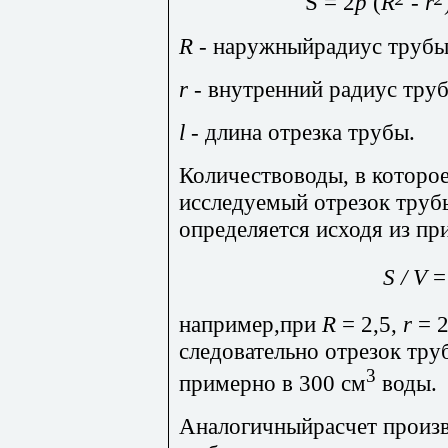
S = 2
p
(
R
-
r
R
- наружныйрадиус трубы
r
-
внутренний радиус труб
l
- длина отрезка трубы.
Количествоводы, в которое
исследуемый отрезок труб
определяется исходя из пр
S / V
=
например,при
R
= 2,5,
r
= 2
следовательно отрезок тр
3
примерно в 300 см
воды.
Аналогичныйрасчет произв