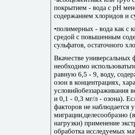
покрытием - вода с рН ме
содержанием хлоридов и с
•полимерных - вода как с 
средой с повышенным сод
сульфатов, остаточного хло
Вкачестве универсальных 
необходимо использоватьп
равную 6,5 - 9, воду, сод
озон в концентрациях, ха
условийобеззараживания вод
и 0,1 - 0,3 мг/л - озона). 
факторов не наблюдается 
миграции,целесообразно (
нагрузки) применение экс
обработка исследуемых ма