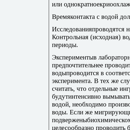
или однократноекриоохлаж
Времяконтакта с водой дол
Исследованияпроводятся на 1
Контрольная (исходная) во
периоды.
Экспериментыв лаборатор
предпочтительнее проводи
водыпроводится в соответ
эксперимента. В тех же сл
считать, что отдельные ин
будутинтенсивно вымыватьс
водой, необходимо произв
воды. Если же мигрирующи
подверженыбиохимическом
целесообразно проводить б