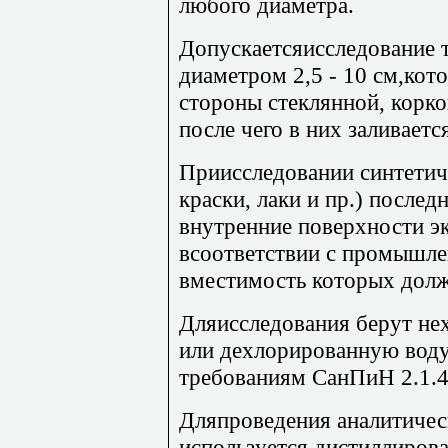
любого диаметра.
Допускаетсяисследование т
диаметром 2,5 - 10 см,кот
стороны стеклянной, корк
после чего в них заливается
Приисследовании синтетич
краски, лаки и пр.) после
внутренние поверхности э
всоответствии с промышле
вместимость которых должн
Дляисследования берут н
или дехлорированную вод
требованиям СанПиН 2.1.4
Дляпроведения аналитичес
используется дистиллирова