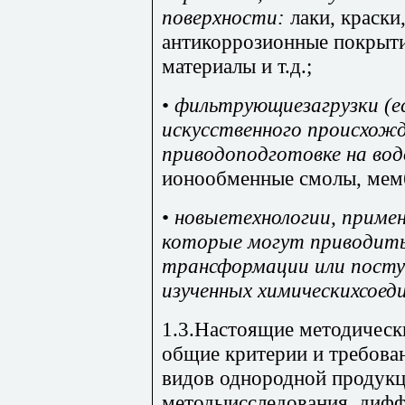
поверхности:
лаки, краски
антикоррозионные покрыти
материалы и т.д.;
•
фильтрующиезагрузки (е
искусственного происхожд
приводоподготовке на во
ионообменные смолы, мем
•
новыетехнологии, приме
которые могут приводить
трансформации или поступ
изученных химическихсоед
1.3.Настоящие методическ
общие критерии и требова
видов однородной продукц
методыисследования, диф