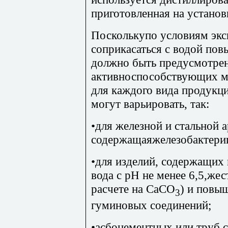
приготовленная на устано
Посколькупо условиям экс
соприкасаться с водой пов
должно быть предусмотрен
активноспособствующих м
для каждого вида продукц
могут варьировать, так:
•для железной и стальной ар
содержащаяжелезобактерии
•для изделий, содержащих м
вода с рН не менее 6,5,жес
расчете на СаСО
) и пов
3
гуминовых соединений;
•асбоцементных или труб 