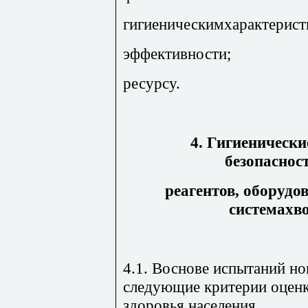
гигиеническимхарактерист
эффективности;
ресурсу.
4. Гигиенически
безопаснос
реагентов, оборудо
системахв
4.1. Воснове испытаний н
следующие критерии оценк
здоровья населения.