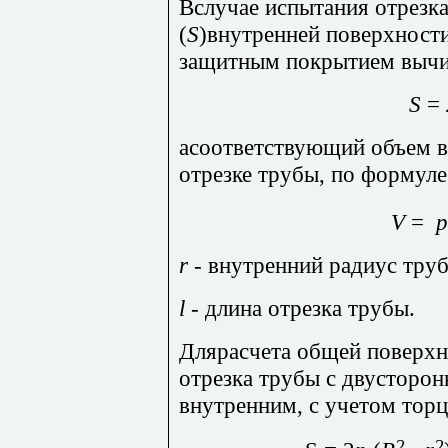
Вслучае испытания отрезк
(
S
)внутренней поверхност
защитным покрытием вычи
S
=
асоответствующий объем в
отрезке трубы, по формуле
V
=
p
r
-
внутренний радиус труб
l
- длина отрезка трубы.
Длярасчета общей поверхн
отрезка трубы с двусторо
внутренним, с учетом тор
2
2