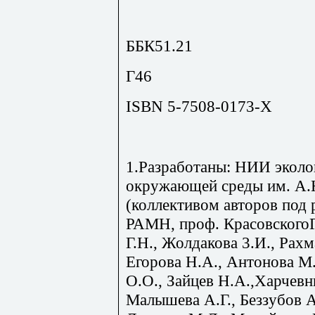
ББК51.21
Г46
ISBN 5-7508-0173-Х
1.Разработаны: НИИ эколо
окружающей среды им. А
(коллективом авторов под 
РАМН, проф. КрасовскогоГ.
Г.Н., Жолдакова 3.И., Рах
Егорова Н.А., Антонова М.
О.О., Зайцев Н.А.,Харчевн
Малышева А.Г., Беззубов А