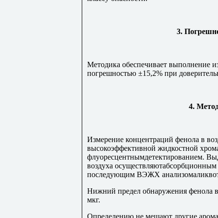
3. Погрешн
Методика обеспечивает выполнение и
погрешностью ±15,2% при доверительн
4. Мето
Измерение концентраций фенола в во
высокоэффективной жидкостной хром
флуоресцентнымдетектированием. Выд
воздуха осуществляютабсорбционным 
последующим ВЭЖХ анализомаликвот
Нижний предел обнаружения фенола в
мкг.
Определению не мешают другие арома