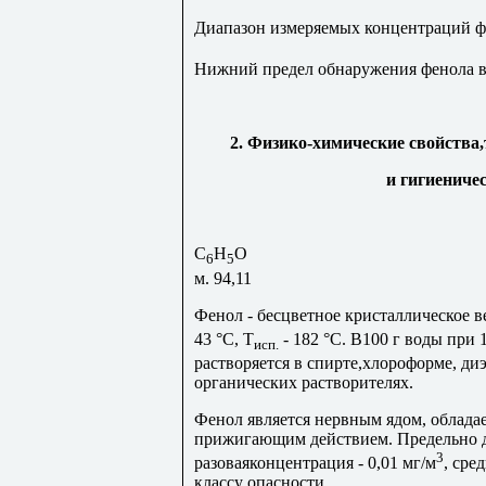
Диапазон измеряемых концентраций ф
Нижний предел обнаружения фенола в 
2. Физико-химические свойства
и гигиениче
С
Н
О
6
5
м. 94,11
Фенол - бесцветное кристаллическое 
43 °С, Т
- 182 °С. В100 г воды при 
исп.
растворяется в спирте,хлороформе, ди
органических растворителях.
Фенол является нервным ядом, облад
прижигающим действием. Предельно 
3
разоваяконцентрация - 0,01 мг/м
, сре
классу опасности.