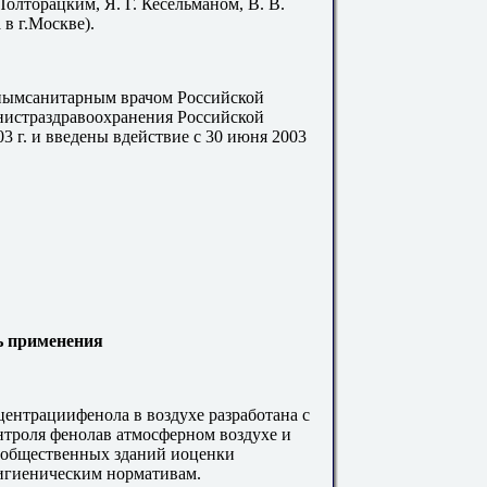
Полторацким, Я. Г. Кесельманом, В. В.
в г.Москве).
нымсанитарным врачом Российской
истраздравоохранения Российской
3 г. и введены вдействие с 30 июня 2003
ь применения
нтрациифенола в воздухе разработана с
нтроля фенолав атмосферном воздухе и
 общественных зданий иоценки
гигиеническим нормативам.