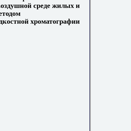
воздушной среде жилых и
етодом
дкостной хроматографии