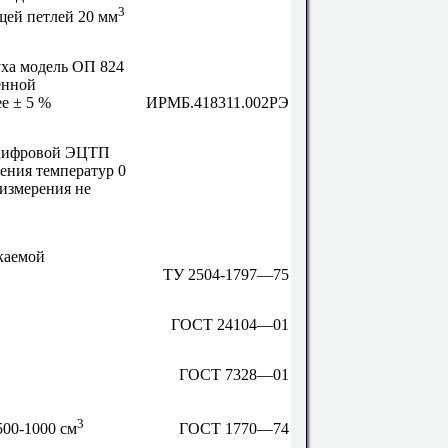
3
щей петлей 20 мм
ха модель ОП 824
енной
е ± 5 %
ИРМБ.418311.002РЭ
 цифровой ЭЦТП
ения температур 0
измерения не
каемой
ТУ 2504-1797—75
ГОСТ 24104—01
ГОСТ 7328—01
3
ГОСТ 1770—74
500-1000 см