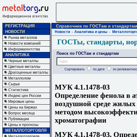
РЕГИСТРАЦИЯ
Справочник по ГОСТам и стандартам
НОВОСТИ
Новости
Аналитика и цены
Металлоторг
Рынка металлов
ГОСТы, стандарты, но
Новости компаний
Информагентства
Поиск по ГОСТам и стандартам
АНАЛИТИКА
Черные металлы
Цветные металлы
Сортировать
по дате
по релевантнос
Драгоценные металлы
Металлолом
Сырье
МУК 4.1.1478-03
Статистика
Определение фенола в а
Индекс цен России
Мировые цены
воздушной среде жилых
Цены на биржах
методом высокоэффект
Вопрос месяца
хроматографии
Публикации
Цены и прогнозы
МЕТАЛЛОТОРГОВЛЯ
МУК 4.1.1478-03. Опред
Металлоторговля