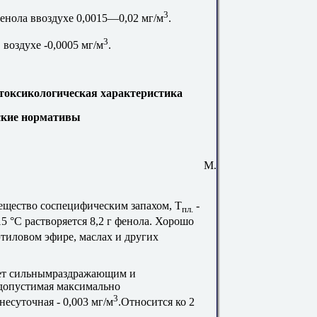
3
енола ввоздухе 0,0015—0,02 мг/м
.
3
воздухе -0,0005 мг/м
.
,токсикологическая характеристика
ские нормативы
 М.
вещество соспецифическим запахом, Т
-
пл.
15 °С растворяется 8,2 г фенола. Хорошо
этиловом эфире, маслах и других
ает сильнымраздражающим и
допустимая максимально
3
днесуточная - 0,003 мг/м
.Относится ко 2