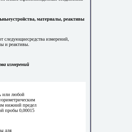
льныеустройства, материалы, реактивы
т следующиесредства измерений,
лы и реактивы.
тва измерений
А или любой
луориметрическим
им нижний предел
ой пробы 0,00015
бы для