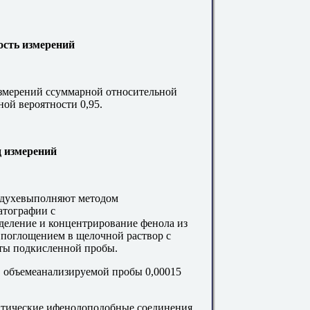
ость измерений
змерений ссуммарной относительной
ой вероятности 0,95.
д измерений
здухевыполняют методом
атографии с
еление и концентрирование фенола из
поглощением в щелочной раствор с
ы подкисленной пробы.
 объемеанализируемой пробы 0,00015
тические ифенолоподобные соединения.