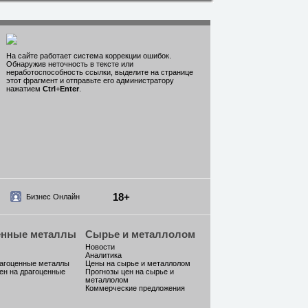
На сайте работает система коррекции ошибок.
Обнаружив неточность в тексте или
неработоспособность ссылки, выделите на странице
этот фрагмент и отправьте его администратору
нажатием
Ctrl
+
Enter
.
18+
Бизнес Онлайн
енные металлы
Сырье и металлолом
Новости
Аналитика
рагоценные металлы
Цены на сырье и металлолом
ен на драгоценные
Прогнозы цен на сырье и
металлолом
Коммерческие предложения