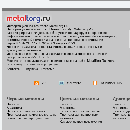
Информационное агентство MetalTorg.Ru
.
Информационное агентство Металлторг. Ру (MetalTorg.Ru)
зарегистрировано Федеральной службой по надзору в сфере связи,
информационных технологий и массовых коммуникаций (Роскомнадзор),
регистрационный номер и дата принятия решения о регистрации:
серия ИА № ФС 77 - 85704 от 03 августа 2023 г.
Новости, аналитика, цены, статистика рынка черных, цветных и
драгоценных металлов.
Использование открытых материалов разрешается с обязательной
гиперссылкой на MetalTorg.Ru
Мнение авторов материалов, размещаемых на сайте MetalTorg.Ru, может
не совпадать с мнением редакции.
Контакты
Подписка
Реклама
RSS
ВКонтакте
Одноклассники
Черные металлы
Цветные металлы
Драгоц
Новости
Новости
Новости
Аналитика
Аналитика
Аналитика
Цены на черные металлы
Цены на цветные металлы
Цены на д
Прогнозы цен на черные металлы
Прогнозы цен на цветные
Прогнозы ц
Коммерческие предложения
металлы
металлы
Коммерческие предложения