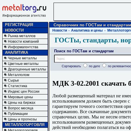
РЕГИСТРАЦИЯ
Справочник по ГОСТам и стандартам
НОВОСТИ
Новости
Аналитика и цены
Металлоторг
Рынка металлов
ГОСТы, стандарты, но
Новости компаний
Информагентства
Поиск по ГОСТам и стандартам
АНАЛИТИКА
Черные металлы
Цветные металлы
Сортировать
по дате
по релевантнос
Драгоценные металлы
Металлолом
Сырье
МДК 3-02.2001 скачать 
Статистика
Индекс цен России
Любой размещенный материал не имеет
Мировые цены
использованием должен быть сверен 
Цены на биржах
гарантируем точного соответствия ори
Вопрос месяца
содержанию. Все скачанные документы
Публикации
справочных целях. Мы не несем ответс
Цены и прогнозы
использованием размещенных докумен
МЕТАЛЛОТОРГОВЛЯ
действий необходимо полагаться на о
Металлоторговля