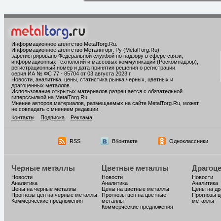
Информационное агентство MetalTorg.Ru
.
Информационное агентство Металлторг. Ру (MetalTorg.Ru)
зарегистрировано Федеральной службой по надзору в сфере связи,
информационных технологий и массовых коммуникаций (Роскомнадзор),
регистрационный номер и дата принятия решения о регистрации:
серия ИА № ФС 77 - 85704 от 03 августа 2023 г.
Новости, аналитика, цены, статистика рынка черных, цветных и
драгоценных металлов.
Использование открытых материалов разрешается с обязательной
гиперссылкой на MetalTorg.Ru
Мнение авторов материалов, размещаемых на сайте MetalTorg.Ru, может
не совпадать с мнением редакции.
Контакты
Подписка
Реклама
RSS
ВКонтакте
Одноклассники
Черные металлы
Цветные металлы
Драгоц
Новости
Новости
Новости
Аналитика
Аналитика
Аналитика
Цены на черные металлы
Цены на цветные металлы
Цены на д
Прогнозы цен на черные металлы
Прогнозы цен на цветные
Прогнозы ц
Коммерческие предложения
металлы
металлы
Коммерческие предложения