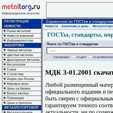
РЕГИСТРАЦИЯ
Справочник по ГОСТам и стандартам
НОВОСТИ
Новости
Аналитика и цены
Металлоторг
Рынка металлов
ГОСТы, стандарты, но
Новости компаний
Информагентства
Поиск по ГОСТам и стандартам
АНАЛИТИКА
Черные металлы
Цветные металлы
Сортировать
по дате
по релевантнос
Драгоценные металлы
Металлолом
Сырье
МДК 3-01.2001 скача
Статистика
Индекс цен России
Любой размещенный матери
Мировые цены
Цены на биржах
официального издания и п
Вопрос месяца
быть сверен с официальны
Публикации
Цены и прогнозы
гарантируем точного соотв
МЕТАЛЛОТОРГОВЛЯ
актуальности, ни по содер
Металлоторговля