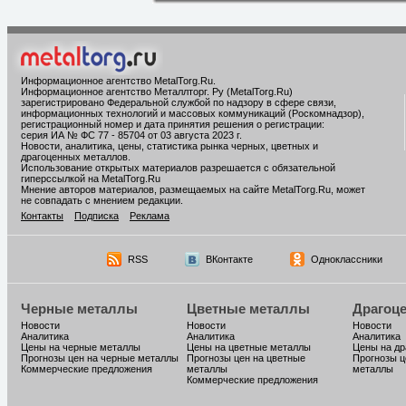
Информационное агентство MetalTorg.Ru
.
Информационное агентство Металлторг. Ру (MetalTorg.Ru)
зарегистрировано Федеральной службой по надзору в сфере связи,
информационных технологий и массовых коммуникаций (Роскомнадзор),
регистрационный номер и дата принятия решения о регистрации:
серия ИА № ФС 77 - 85704 от 03 августа 2023 г.
Новости, аналитика, цены, статистика рынка черных, цветных и
драгоценных металлов.
Использование открытых материалов разрешается с обязательной
гиперссылкой на MetalTorg.Ru
Мнение авторов материалов, размещаемых на сайте MetalTorg.Ru, может
не совпадать с мнением редакции.
Контакты
Подписка
Реклама
RSS
ВКонтакте
Одноклассники
Черные металлы
Цветные металлы
Драгоц
Новости
Новости
Новости
Аналитика
Аналитика
Аналитика
Цены на черные металлы
Цены на цветные металлы
Цены на д
Прогнозы цен на черные металлы
Прогнозы цен на цветные
Прогнозы ц
Коммерческие предложения
металлы
металлы
Коммерческие предложения