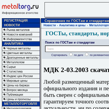
РЕГИСТРАЦИЯ
Справочник по ГОСТам и стандартам
НОВОСТИ
Новости
Аналитика и цены
Металлоторг
Рынка металлов
ГОСТы, стандарты, но
Новости компаний
Информагентства
Поиск по ГОСТам и стандартам
АНАЛИТИКА
Черные металлы
Цветные металлы
Сортировать
по дате
по релевантнос
Драгоценные металлы
Металлолом
Сырье
МДК 2-03.2003 скача
Статистика
Индекс цен России
Любой размещенный матери
Мировые цены
Цены на биржах
официального издания и п
Вопрос месяца
быть сверен с официальны
Публикации
Цены и прогнозы
гарантируем точного соотв
МЕТАЛЛОТОРГОВЛЯ
актуальности, ни по содер
Металлоторговля