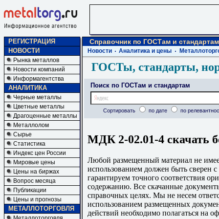
РЕГИСТРАЦИЯ
Справочник по ГОСТам и стандартам
НОВОСТИ
Новости
Аналитика и цены
Металлоторг
Рынка металлов
ГОСТы, стандарты, но
Новости компаний
Информагентства
Поиск по ГОСТам и стандартам
АНАЛИТИКА
Черные металлы
Цветные металлы
Сортировать
по дате
по релевантнос
Драгоценные металлы
Металлолом
Сырье
МДК 2-02.01-4 скачать 
Статистика
Индекс цен России
Любой размещенный материал не имеет
Мировые цены
использованием должен быть сверен 
Цены на биржах
гарантируем точного соответствия ори
Вопрос месяца
содержанию. Все скачанные документы
Публикации
справочных целях. Мы не несем ответс
Цены и прогнозы
использованием размещенных докумен
МЕТАЛЛОТОРГОВЛЯ
действий необходимо полагаться на о
Металлоторговля