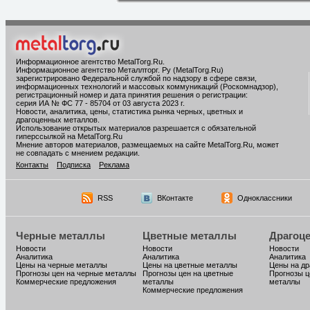
Информационное агентство MetalTorg.Ru
.
Информационное агентство Металлторг. Ру (MetalTorg.Ru)
зарегистрировано Федеральной службой по надзору в сфере связи,
информационных технологий и массовых коммуникаций (Роскомнадзор),
регистрационный номер и дата принятия решения о регистрации:
серия ИА № ФС 77 - 85704 от 03 августа 2023 г.
Новости, аналитика, цены, статистика рынка черных, цветных и
драгоценных металлов.
Использование открытых материалов разрешается с обязательной
гиперссылкой на MetalTorg.Ru
Мнение авторов материалов, размещаемых на сайте MetalTorg.Ru, может
не совпадать с мнением редакции.
Контакты
Подписка
Реклама
RSS
ВКонтакте
Одноклассники
Черные металлы
Цветные металлы
Драгоц
Новости
Новости
Новости
Аналитика
Аналитика
Аналитика
Цены на черные металлы
Цены на цветные металлы
Цены на д
Прогнозы цен на черные металлы
Прогнозы цен на цветные
Прогнозы ц
Коммерческие предложения
металлы
металлы
Коммерческие предложения