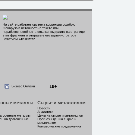
На сайте работает система коррекции ошибок.
Обнаружив неточность в тексте или
неработоспособность ссылки, выделите на странице
этот фрагмент и отправьте его администратору
нажатием
Ctrl
+
Enter
.
18+
Бизнес Онлайн
енные металлы
Сырье и металлолом
Новости
Аналитика
рагоценные металлы
Цены на сырье и металлолом
ен на драгоценные
Прогнозы цен на сырье и
металлолом
Коммерческие предложения