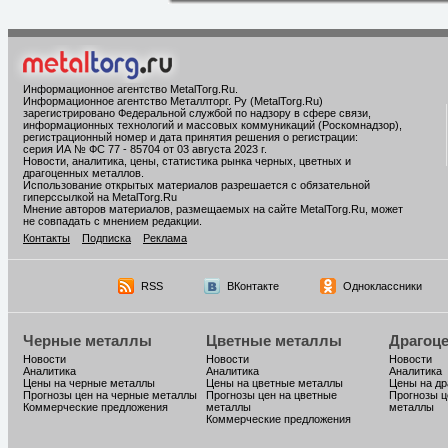
Информационное агентство MetalTorg.Ru
.
Информационное агентство Металлторг. Ру (MetalTorg.Ru)
зарегистрировано Федеральной службой по надзору в сфере связи,
информационных технологий и массовых коммуникаций (Роскомнадзор),
регистрационный номер и дата принятия решения о регистрации:
серия ИА № ФС 77 - 85704 от 03 августа 2023 г.
Новости, аналитика, цены, статистика рынка черных, цветных и
драгоценных металлов.
Использование открытых материалов разрешается с обязательной
гиперссылкой на MetalTorg.Ru
Мнение авторов материалов, размещаемых на сайте MetalTorg.Ru, может
не совпадать с мнением редакции.
Контакты
Подписка
Реклама
RSS
ВКонтакте
Одноклассники
Черные металлы
Цветные металлы
Драгоц
Новости
Новости
Новости
Аналитика
Аналитика
Аналитика
Цены на черные металлы
Цены на цветные металлы
Цены на д
Прогнозы цен на черные металлы
Прогнозы цен на цветные
Прогнозы ц
Коммерческие предложения
металлы
металлы
Коммерческие предложения