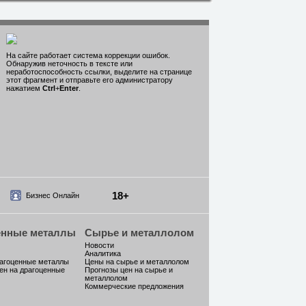
На сайте работает система коррекции ошибок.
Обнаружив неточность в тексте или
неработоспособность ссылки, выделите на странице
этот фрагмент и отправьте его администратору
нажатием
Ctrl
+
Enter
.
18+
Бизнес Онлайн
енные металлы
Сырье и металлолом
Новости
Аналитика
рагоценные металлы
Цены на сырье и металлолом
ен на драгоценные
Прогнозы цен на сырье и
металлолом
Коммерческие предложения