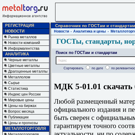
РЕГИСТРАЦИЯ
Справочник по ГОСТам и стандартам
НОВОСТИ
Новости
Аналитика и цены
Металлоторг
Рынка металлов
ГОСТы, стандарты, но
Новости компаний
Информагентства
Поиск по ГОСТам и стандартам
АНАЛИТИКА
Черные металлы
Цветные металлы
Сортировать
по дате
по релевантнос
Драгоценные металлы
Металлолом
Сырье
МДК 5-01.01 скачать
Статистика
Индекс цен России
Любой размещенный матери
Мировые цены
Цены на биржах
официального издания и п
Вопрос месяца
быть сверен с официальны
Публикации
Цены и прогнозы
гарантируем точного соотв
МЕТАЛЛОТОРГОВЛЯ
актуальности, ни по содер
Металлоторговля