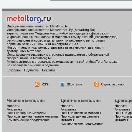
Информационное агентство MetalTorg.Ru
.
Информационное агентство Металлторг. Ру (MetalTorg.Ru)
зарегистрировано Федеральной службой по надзору в сфере связи,
информационных технологий и массовых коммуникаций (Роскомнадзор),
регистрационный номер и дата принятия решения о регистрации:
серия ИА № ФС 77 - 85704 от 03 августа 2023 г.
Новости, аналитика, цены, статистика рынка черных, цветных и
драгоценных металлов.
Использование открытых материалов разрешается с обязательной
гиперссылкой на MetalTorg.Ru
Мнение авторов материалов, размещаемых на сайте MetalTorg.Ru, может
не совпадать с мнением редакции.
Контакты
Подписка
Реклама
RSS
ВКонтакте
Одноклассники
Черные металлы
Цветные металлы
Драгоц
Новости
Новости
Новости
Аналитика
Аналитика
Аналитика
Цены на черные металлы
Цены на цветные металлы
Цены на д
Прогнозы цен на черные металлы
Прогнозы цен на цветные
Прогнозы ц
Коммерческие предложения
металлы
металлы
Коммерческие предложения