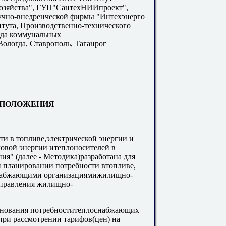
озяйства", ГУП"СантехНИИпроект",
учно-внедренческой фирмы "Интехэнерго
тута, Производственно-технического
яда коммунальных
Вологда, Ставрополь, Таганрог
Е ПОЛОЖЕНИЯ
ти в топливе,электрической энергии и
ловой энергии итеплоносителей в
я" (далее - Методика)разработана для
 планировании потребности втопливе,
оснабжающими организациямижилищно-
управления жилищно-
основания потребноститеплоснабжающих
при рассмотрении тарифов(цен) на