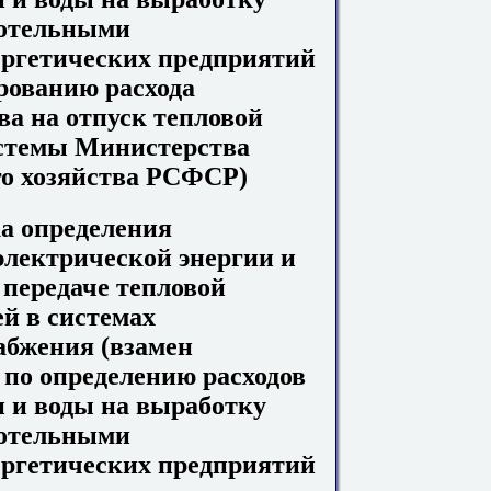
котельными
ргетических предприятий
рованию расхода
ва на отпуск тепловой
стемы Министерства
о хозяйства РСФСР)
а определения
 электрической энергии и
 передаче тепловой
ей в системах
абжения (взамен
по определению расходов
и и воды на выработку
котельными
ргетических предприятий