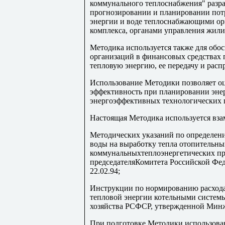
коммунального теплоснабжения" разра
прогнозировании и планировании потр
энергии и воде теплоснабжающими о
комплекса, органами управления жил
Методика используется также для об
организаций в финансовых средствах 
тепловую энергию, ее передачу и расп
Использование Методики позволяет о
эффективность при планировании эне
энергоэффективных технологических 
Настоящая Методика используется вза
Методических указаний по определени
воды на выработку тепла отопительн
коммунальныхтеплоэнергетических пр
председателяКомитета Российской Фе
22.02.94;
Инструкции по нормированию расхода
тепловой энергии котельными систе
хозяйства РСФСР, утвержденной Мин
При подготовке Методики использов