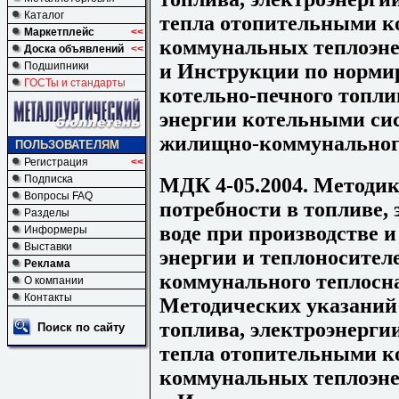
Каталог
тепла отопительными 
Маркетплейс
<<
коммунальных теплоэне
Доска объявлений
<<
и Инструкции по норми
Подшипники
ГОСТы и стандарты
котельно-печного топли
энергии котельными си
жилищно-коммунальног
ПОЛЬЗОВАТЕЛЯМ
Регистрация
<<
Подписка
МДК 4-05.2004. Методик
Вопросы FAQ
потребности в топливе,
Разделы
воде при производстве и
Информеры
Выставки
энергии и теплоносител
Реклама
коммунального теплосн
О компании
Контакты
Методических указаний 
топлива, электроэнерги
Поиск по сайту
тепла отопительными 
коммунальных теплоэне