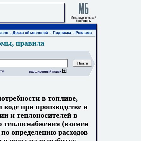
овля
Доска объявлений
Подписка
Реклама
рмы, правила
ти
расширенный поиск
отребности в топливе,
 воде при производстве и
гии и теплоносителей в
 теплоснабжения (взамен
по определению расходов
и и воды на выработку