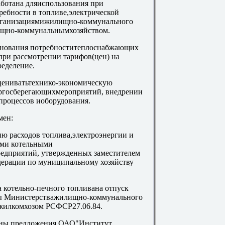
ботана дляиспользования при
ебности в топливе,электрической
рганизациямижилищно-коммунального
ищно-коммунальнымхозяйством.
основания потребноститеплоснабжающих
при рассмотрении тарифов(цен) на
ределение.
цениватьтехнико-экономическую
ргосберегающихмероприятий, внедрении
процессов иоборудования.
мен:
ю расходов топлива,электроэнергии и
ыми котельными
едприятий, утвержденных заместителем
дерации по муниципальному хозяйству
 котельно-печного топливана отпуск
мы Министерстважилищно-коммунального
жилкомхозом РСФСР27.06.84.
аны предложения ОАО"Институт