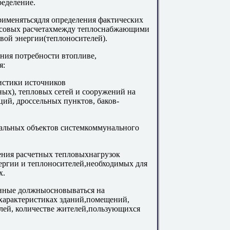
ределение.
именятьсядля определения фактических
нсовых расчетахмежду теплоснабжающими
вой энергии(теплоносителей).
ния потребности втопливе,
я:
ристики источников
ых), тепловых сетей и сооружений на
ций, дроссельных пунктов, баков-
иальных объектов системкоммунального
ения расчетных тепловыхнагрузок
нергии и теплоносителей,необходимых для
х.
данные должныосновываться на
характеристиках зданий,помещений,
лей, количестве жителей,пользующихся