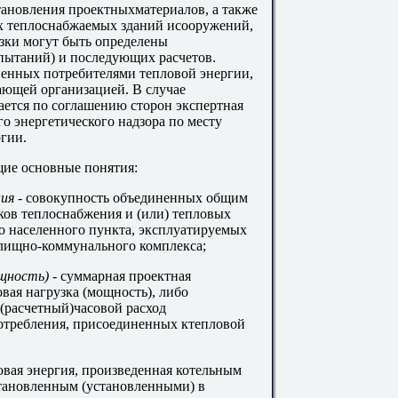
тановления проектныхматериалов, а также
х теплоснабжаемых зданий исооружений,
узки могут быть определены
пытаний) и последующих расчетов.
ненных потребителями тепловой энергии,
ающей организацией. В случае
ается по соглашению сторон экспертная
о энергетического надзора по месту
гии.
щие основные понятия:
ния
- совокупность объединенных общим
ов теплоснабжения и (или) тепловых
ого населенного пункта, эксплуатируемых
лищно-коммунального комплекса;
ощность)
- суммарная проектная
овая нагрузка (мощность), либо
расчетный)часовой расход
потребления, присоединенных ктепловой
овая энергия, произведенная котельным
становленным (установленными) в