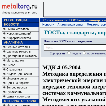
РЕГИСТРАЦИЯ
Справочник по ГОСТам и стандартам
НОВОСТИ
Новости
Аналитика и цены
Металлоторг
Рынка металлов
ГОСТы, стандарты, но
Новости компаний
Информагентства
Поиск по ГОСТам и стандартам
АНАЛИТИКА
Черные металлы
Цветные металлы
Сортировать
по дате
по релевантнос
Драгоценные металлы
Металлолом
Сырье
МДК 4-05.2004
Статистика
Методика определения п
Индекс цен России
Мировые цены
электрической энергии и
Цены на биржах
передаче тепловой энер
Вопрос месяца
системах коммунального
Публикации
Цены и прогнозы
Методических указаний 
МЕТАЛЛОТОРГОВЛЯ
топлива, электроэнерги
Металлоторговля