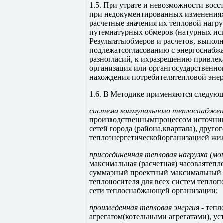
1.5. При утрате и невозможности восс
при недокументированных изменения
расчетные значения их тепловой нагр
путемнатурных обмеров (натурных ис
Результатыобмеров и расчетов, выпол
подлежатсогласованию с энергоснабж
разногласий, к ихразрешению привлек
организация или органгосударственног
нахождения потребителятепловой энер
1.6. В Методике применяются следую
система коммунального теплоснабже
производственнымпроцессом источник
сетей города (района,квартала), друг
теплоэнергетическойорганизацией жи
присоединенная тепловая нагрузка (м
максимальная (расчетная) часоваятепл
суммарный проектный максимальный (
теплоносителя для всех систем тепло
сети теплоснабжающей организации;
произведенная тепловая энергия
- тепл
агрегатом(котельными агрегатами), у