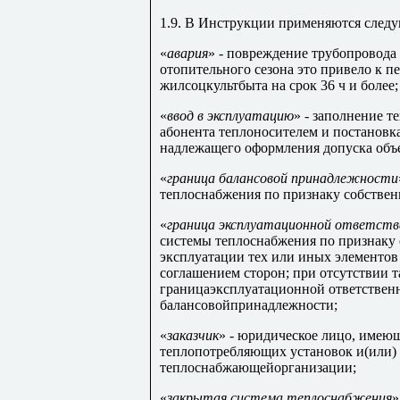
1.9. В Инструкции применяются след
«
авария
» - повреждение трубопровода 
отопительного сезона это привело к 
жилсоцкультбыта на срок 36 ч и более;
«
ввод в эксплуатацию
» - заполнение т
абонента теплоносителем и постановк
надлежащего оформления допуска объе
«
граница балансовой принадлежности
теплоснабжения по признаку собствен
«
граница эксплуатационной ответст
системы теплоснабжения по признаку 
эксплуатации тех или иных элементов
соглашением сторон; при отсутствии т
границаэксплуатационной ответственн
балансовойпринадлежности;
«
заказчик
» - юридическое лицо, имею
теплопотребляющих установок и(или) 
теплоснабжающейорганизации;
«
закрытая система теплоснабжения
»