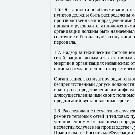
1.6. Обязанности по обслуживанию те
пунктов должны быть распределены 
производственнымиподразделениями (р
приказом руководителя иположениями 
организации должны быть назначеныли
состояние и безопасную эксплуатаци
персонала.
1.7. Надзор за техническим состояни
сетей, рациональным и эффективным 
энергии в организациях независимо о
органы государственного энергетическ
Организация, эксплуатирующая теплов
беспрепятственный допуск должностн
и контроля, представление им информ
дляосуществления ими своих полномо
предписаний вустановленные сроки.
1.8. Расследование несчастных случа
ремонте тепловых сетей и тепловых п
установленном «Положением о порядке
несчастныхслучаев на производстве»
Правительства РоссийскойФедерации о