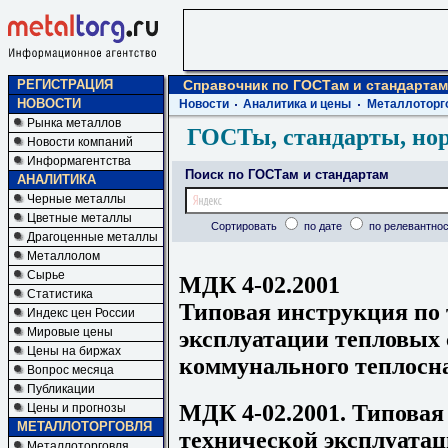
РЕГИСТРАЦИЯ
Справочник по ГОСТам и стандартам
НОВОСТИ
Новости
Аналитика и цены
Металлоторг
Рынка металлов
ГОСТы, стандарты, но
Новости компаний
Информагентства
Поиск по ГОСТам и стандартам
АНАЛИТИКА
Черные металлы
Цветные металлы
Сортировать
по дате
по релевантнос
Драгоценные металлы
Металлолом
Сырье
МДК 4-02.2001
Статистика
Типовая инструкция по
Индекс цен России
Мировые цены
эксплуатации тепловых 
Цены на биржах
коммунального теплосн
Вопрос месяца
Публикации
МДК 4-02.2001. Типовая
Цены и прогнозы
МЕТАЛЛОТОРГОВЛЯ
технической эксплуатац
Металлоторговля