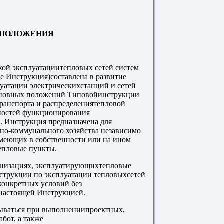
Е ПОЛОЖЕНИЯ
ской эксплуатациитепловых сетей систем
е Инструкция)составлена в развитие
уатации электрическихстанций и сетей
основных положений Типовойинструкции
транспорта и распределениятепловой
енностей функционирования
. Инструкция предназначена для
о-коммунального хозяйства независимо
меющих в собственности или на ином
епловые пункты.
анизациях, эксплуатирующихтепловые
нструкции по эксплуатации тепловыхсетей
конкретных условий без
настоящей Инструкцией.
ываться при выполнениипроектных,
бот, а также