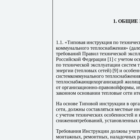
1. ОБЩИ
1.1. «Типовая инструкция по техниче
коммунального теплоснабжения» (дале
требований Правил технической экспл
Российской Федерации [1] с учетом 
по технической эксплуатации систем 
энергии (тепловых сетей) [9] и особ
системкоммунального теплоснабжения
теплоснабжающихорганизаций жилищн
от организационно-правовойформы, и
законном основании тепловые сети ит
На основе Типовой инструкции в орг
сети, должны составляться местные и
с учетом технических особенностей и 
снижениятребований, установленных 
Требования Инструкции должны учит
монтажных, ремонтных, наладочных ра