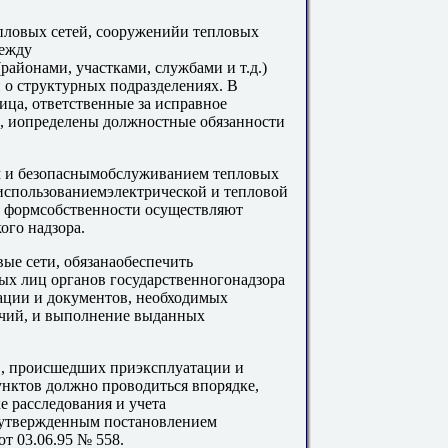
пловых сетей, сооруженийи тепловых
между
айонами, участками, службами и т.д.)
о структурных подразделениях. В
ца, ответственные за исправное
ю, иопределены должностные обязанности
ем и безопаснымобслуживанием тепловых
использованиемэлектрической и тепловой
т формсобственности осуществляют
ого надзора.
ые сети, обязанаобеспечить
ых лиц органов государственногонадзора
ации и документов, необходимых
чий, и выполнение выданных
ев, происшедших приэксплуатации и
унктов должно проводиться впорядке,
 расследования и учета
, утвержденным постановлением
т 03.06.95 № 558.