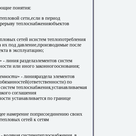
ующие понятия:
тепловой сети,если в период
перерыву теплоснабженияобъектов
епловых сетей исистем теплопотребления
а их под давление,производимые после
кта в эксплуатацию;
» - линия разделаэлементов систем
ности или иного законногооснования;
венности
» - линияраздела элементов
обязанностей(ответственности) по
 систем теплоснабжения,устанавливаемая
акого соглашения
ости устанавливается по границе
щее намерение поприсоединению своих
тепловых сетей к сетям
 - водяная систематеплоснабжения, в