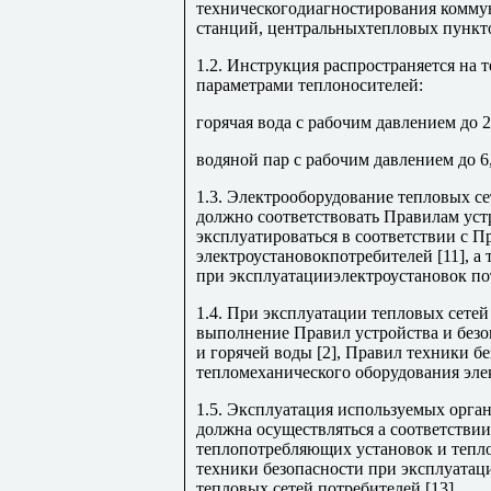
техническогодиагностирования комму
станций, центральныхтепловых пункт
1.2. Инструкция распространяется на 
параметрами теплоносителей:
горячая вода с рабочим давлением до 
водяной пар с рабочим давлением до 6
1.3. Электрооборудование тепловых с
должно соответствовать Правилам устр
эксплуатироваться в соответствии с 
электроустановокпотребителей [11], а
при эксплуатацииэлектроустановок пот
1.4. При эксплуатации тепловых сете
выполнение Правил устройства и без
и горячей воды [2], Правил техники б
тепломеханического оборудования элек
1.5. Эксплуатация используемых орг
должна осуществляться а соответстви
теплопотребляющих установок и тепло
техники безопасности при эксплуата
тепловых сетей потребителей [13].