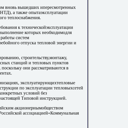
том вновь вышедших ипересмотренных
НТД), а также опытаэксплуатации
ого теплоснабжения.
ебования к техническойэксплуатации
 выполнение которых необходимодля
 работы систем
ебойного отпуска тепловой энергии и
ированию, строительству,монтажу,
сосных станций и тепловых пунктов
 поскольку они рассматриваются в
ентах.
анизациях, эксплуатирующихтепловые
нструкции по эксплуатации тепловыхсетей
конкретных условий без
настоящей Типовой инструкцией.
сийским акционернымобществом
 Российской ассоциацией«Коммунальная