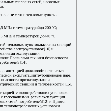
нальных тепловых сетей, насосных
ов.
тепловые сети и тепловыепункты с
2,5 МПа и температуройдо 200 °С;
,3 МПа и температурой до440 °С.
етей, тепловых пунктов,насосных станций
ойства электроустановок[10] и
Правилами эксплуатации
 также Правилами техники безопасности
ребителей [14].
й организацией должнообеспечиваться
опасной эксплуатациитрубопроводов пара
езопасности приэксплуатации
трических станций и тепловыхсетей [15].
анизациейтеплопотребляющих установок
и с требованиямиПравил эксплуатации
вых сетей потребителей[12] и Правил
ции теплопотребляющих установоки