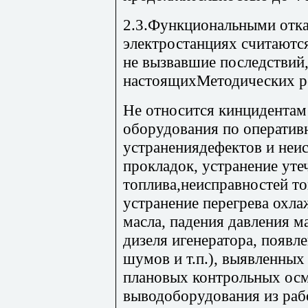
2.3.Функциональными отка
электростанциях считаютс
не вызвавшие последствий, 
настоящихМетодических р
Не относится кинцидентам
оборудования по оперативн
устранениядефектов и неис
прокладок, устранение уте
топлива,неисправностей т
устранение перегрева охл
масла, падения давления м
дизеля игенератора, появл
шумов и т.п.), выявленны
плановых контрольных осм
выводоборудования из раб