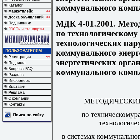
коммунального комп
Каталог
Маркетплейс
<<
Доска объявлений
<<
МДК 4-01.2001. Мето
Подшипники
ГОСТы и стандарты
по технологическому
технологических нар
коммунального энерг
ПОЛЬЗОВАТЕЛЯМ
Регистрация
<<
энергетических орг
Подписка
Вопросы FAQ
коммунального комп
Разделы
Информеры
Выставки
Реклама
О компании
МЕТОДИЧЕСКИ
Контакты
по техническомура
Поиск по сайту
технологиче
в системах коммунально