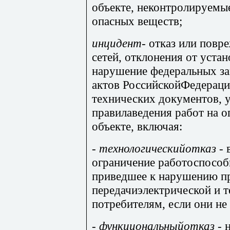
объекте, неконтролируемы
опасных веществ;
инцидент
- отказ или повр
сетей, отклонения от уст
нарушение федеральных за
актов РоссийскойФедераци
технических документов, 
правилаведения работ на 
объекте, включая:
-
технологическийотказ
- 
ограничение работоспособ
приведшее к нарушению пр
передачиэлектрической и т
потребителям, если они не
-
функциональныйотказ
-
н