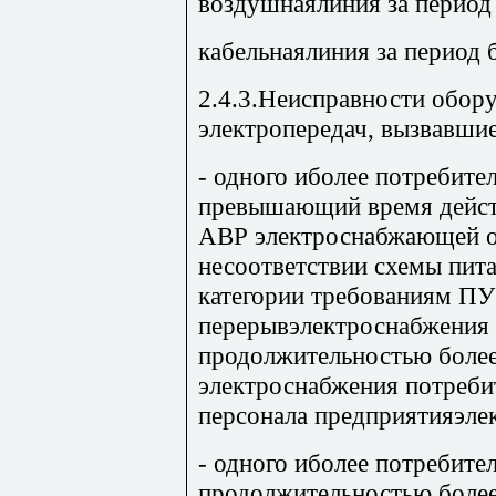
воздушнаялиния за период 
кабельнаялиния за период б
2.4.3.Неисправности обор
электропередач, вызвавши
- одного иболее потребите
превышающий время дейст
АВР электроснабжающей о
несоответствии схемы пит
категории требованиям ПУЭ
перерывэлектроснабжения 
продолжительностью более
электроснабжения потреби
персонала предприятияэлек
- одного иболее потребите
продолжительностью более