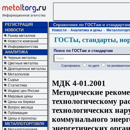
РЕГИСТРАЦИЯ
Справочник по ГОСТам и стандартам
НОВОСТИ
Новости
Аналитика и цены
Металлоторг
Рынка металлов
ГОСТы, стандарты, но
Новости компаний
Информагентства
Поиск по ГОСТам и стандартам
АНАЛИТИКА
Черные металлы
Цветные металлы
Сортировать
по дате
по релевантнос
Драгоценные металлы
Металлолом
Сырье
МДК 4-01.2001
Статистика
Методические реком
Индекс цен России
Мировые цены
технологическому ра
Цены на биржах
Вопрос месяца
технологических нар
Публикации
коммунального энерг
Цены и прогнозы
МЕТАЛЛОТОРГОВЛЯ
энергетических орг
Металлоторговля