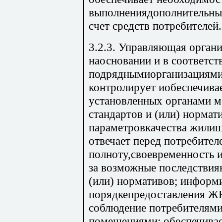
выполнениядополнительных
счет средств потребителей.
3.2.3. Управляющая органи
наосновании и в соответст
подряднымиорганизациями
контролирует иобеспечива
установленных органами м
стандартов и (или) нормат
параметровкачества жилищ
отвечает перед потребител
полноту,своевременность и
за возможные последствия
(или) нормативов; информ
порядкепредоставления Ж
соблюдение потребителям
помещениями; обеспечивае