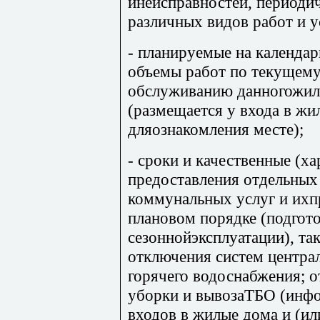
инеисправностей, периоди
различных видов работ и у
- планируемые на календар
объемы работ по текущему
обслуживанию данногожило
(размещается у входа в ж
дляознакомления месте);
- сроки и качественные (х
предоставления отдельны
коммунальных услуг и ихп
плановом порядке (подгото
сезоннойэксплуатации), та
отключения систем центра
горячего водоснабжения; 
уборки и вывозаТБО (инфо
входов в жилые дома и (ил