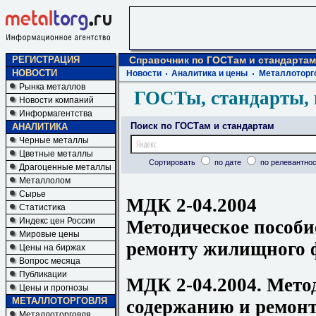
РЕГИСТРАЦИЯ
Справочник по ГОСТам и стандартам
НОВОСТИ
Новости
Аналитика и цены
Металлоторг
Рынка металлов
ГОСТы, стандарты, 
Новости компаний
Информагентства
Поиск по ГОСТам и стандартам
АНАЛИТИКА
Черные металлы
Цветные металлы
Сортировать
по дате
по релевантнос
Драгоценные металлы
Металлолом
Сырье
МДК 2-04.2004
Статистика
Индекс цен России
Методическое пособи
Мировые цены
ремонту жилищного 
Цены на биржах
Вопрос месяца
Публикации
МДК 2-04.2004. Мето
Цены и прогнозы
МЕТАЛЛОТОРГОВЛЯ
содержанию и ремон
Металлоторговля