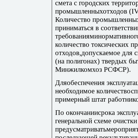
смета с городских террито
промышленныхотходов (IV 
Количество промышленных
приниматься в соответстви
требованияминормативног
количество токсических 
отходов,допускаемое для с
(на полигонах) твердых бы
Минжилкомхоз РСФСР).
Дляобеспечения эксплуата
необходимое количествосп
примерный штат работник
По окончаниисрока эксплу
генеральной схеме очистк
предусматриватьмероприят
последующей рекультивац