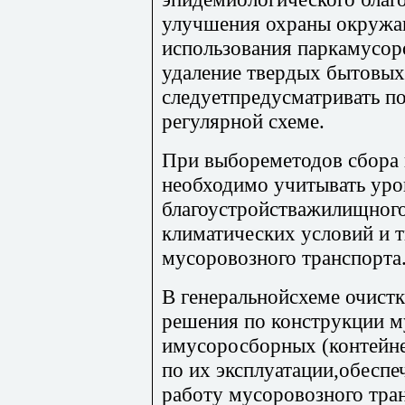
улучшения охраны окружа
использования паркамусор
удаление твердых бытовых
следуетпредусматривать п
регулярной схеме.
При выбореметодов сбора 
необходимо учитывать уро
благоустройстважилищного
климатических условий и 
мусоровозного транспорта
В генеральнойсхеме очист
решения по конструкции 
имусоросборных (контейне
по их эксплуатации,обесп
работу мусоровозного тра