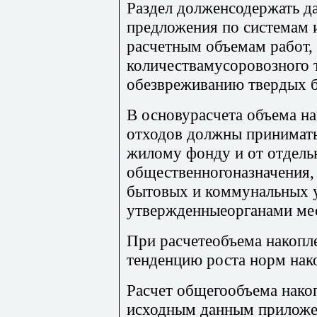
Раздел долженсодержать д
предложения по системам 
расчетным объемам работ,
количествамусоровозного т
обезвреживанию твердых 
В основурасчета объема н
отходов должны принимат
жилому фонду и от отдель
общественногоназначения, 
бытовых и коммунальных 
утвержденныеорганами мес
При расчетеобъема накопл
тенденцию роста норм нак
Расчет общегообъема нако
исходным данным приложе