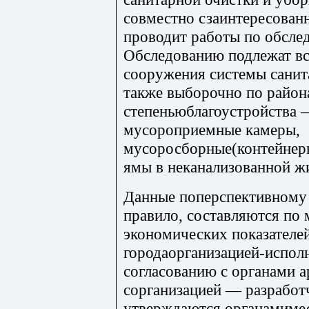
совместно сзаинтересова
проводит работы по обсле
Обследованию подлежат в
сооружения системы санит
также выборочно по район
степеньюблагоустройства
мусороприемные камеры,
мусоросборные(контейнер
ямы в неканализованной жи
Данные поперспективному 
правило, составляются по 
экономических показателей
городаорганизацией-испол
согласованию с органами 
сорганизацией — разработч
утверждаются органамимес