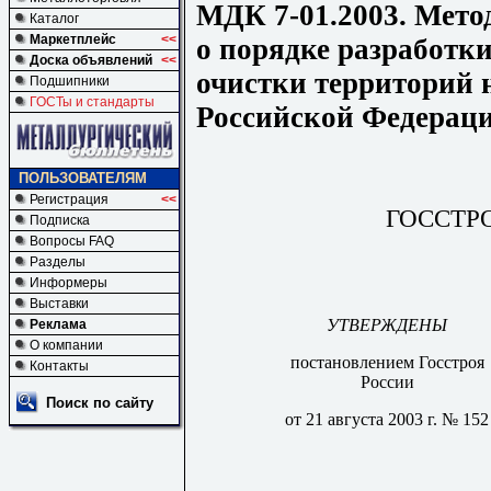
МДК 7-01.2003. Мето
Каталог
Маркетплейс
<<
о порядке разработк
Доска объявлений
<<
очистки территорий 
Подшипники
ГОСТы и стандарты
Российской Федерац
ПОЛЬЗОВАТЕЛЯМ
Регистрация
<<
ГОССТР
Подписка
Вопросы FAQ
Разделы
Информеры
Выставки
УТВЕРЖДЕНЫ
Реклама
О компании
постановлением Госстроя
Контакты
России
Поиск по сайту
от 21 августа 2003 г. № 152