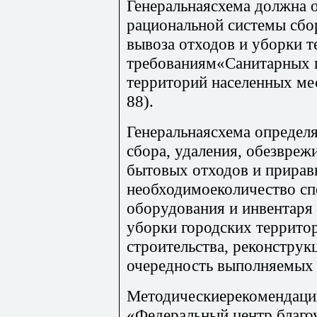
Генеральнаясхема должна 
рациональной системы сбор
вывоза отходов и уборки т
требованиям«Санитарных 
территорий населенных м
88).
Генеральнаясхема определ
сбора, удаления, обезвреж
бытовых отходов и прирав
необходимоеколичество сп
оборудования и инвентаря
уборки городских террито
строительства, реконструк
очередность выполняемых
Методическиерекомендац
«Федеральный центр благо