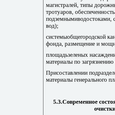
магистралей, типы дорожн
тротуаров, обеспеченность
подземнымиводостоками, с
вод);
системыобщегородской кан
фонда, размещение и мощ
площадьзеленых насаждени
материалы по загрязнени
Присоставлении подраздело
материалы генерального пл
5.3.Современное состо
очистки