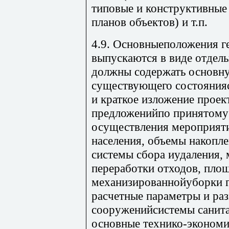
типовые и конструктивные
планов объектов) и т.п.
4.9. Основныеположения г
выпускаются в виде отдел
должны содержать основн
существующего состоянияс
и краткое изложение прое
предложенийпо принятому 
осуществления мероприяти
населения, объемы накопл
системы сбора иудаления,
переработки отходов, пло
механизированнойуборки г
расчетные параметры и ра
сооруженийсистемы санита
основные технико-экономи