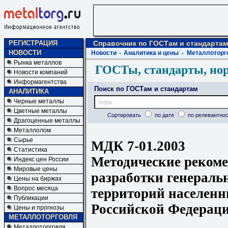
РЕГИСТРАЦИЯ
Справочник по ГОСТам и стандартам
НОВОСТИ
Новости
Аналитика и цены
Металлоторг
Рынка металлов
ГОСТы, стандарты, но
Новости компаний
Информагентства
Поиск по ГОСТам и стандартам
АНАЛИТИКА
Черные металлы
Цветные металлы
Сортировать
по дате
по релевантнос
Драгоценные металлы
Металлолом
Сырье
МДК 7-01.2003
Статистика
Методические рекоме
Индекс цен России
Мировые цены
разработки генераль
Цены на биржах
Вопрос месяца
территорий населенн
Публикации
Российской Федерац
Цены и прогнозы
МЕТАЛЛОТОРГОВЛЯ
Металлоторговля