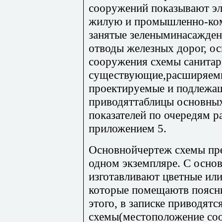
сооружений показывают эл
жилую и промышленно-ком
занятые зеленыминасажден
отводы железных дорог, о
сооружения схемы санитар
существующие,расширяемы
проектируемые и подлежа
приводяттаблицы основны
показателей по очередям р
приложением 5.
Основнойчертеж схемы пре
одном экземпляре. С осно
изготавливают цветные ил
которые помещаютв поясни
этого, в записке приводятс
схемы(местоположение со