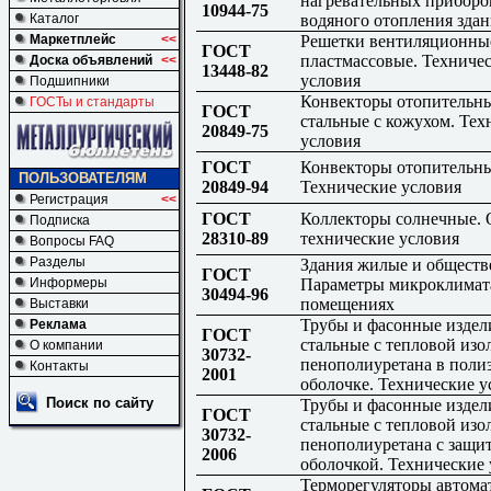
нагревательных приборо
10944-75
Каталог
водяного отопления зда
Маркетплейс
<<
Решетки вентиляционны
ГОСТ
пластмассовые. Техниче
Доска объявлений
<<
13448-82
условия
Подшипники
Конвекторы отопительн
ГОСТы и стандарты
ГОСТ
стальные с кожухом. Тех
20849-75
условия
ГОСТ
Конвекторы отопительны
ПОЛЬЗОВАТЕЛЯМ
20849-94
Технические условия
Регистрация
<<
ГОСТ
Коллекторы солнечные.
Подписка
28310-89
технические условия
Вопросы FAQ
Разделы
Здания жилые и обществ
ГОСТ
Информеры
Параметры микроклимат
30494-96
помещениях
Выставки
Трубы и фасонные издел
Реклама
ГОСТ
стальные с тепловой изо
О компании
30732-
пенополиуретана в поли
Контакты
2001
оболочке. Технические у
Поиск по сайту
Трубы и фасонные издел
ГОСТ
стальные с тепловой изо
30732-
пенополиуретана с защи
2006
оболочкой. Технические
Терморегуляторы автома