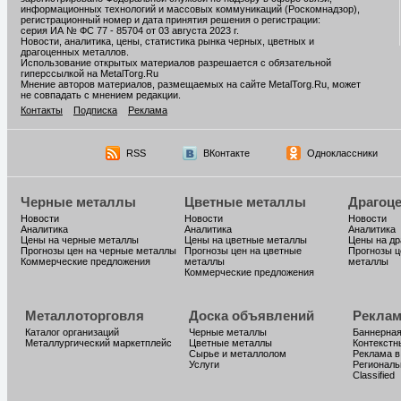
информационных технологий и массовых коммуникаций (Роскомнадзор),
регистрационный номер и дата принятия решения о регистрации:
серия ИА № ФС 77 - 85704 от 03 августа 2023 г.
Новости, аналитика, цены, статистика рынка черных, цветных и
драгоценных металлов.
Использование открытых материалов разрешается с обязательной
гиперссылкой на MetalTorg.Ru
Мнение авторов материалов, размещаемых на сайте MetalTorg.Ru, может
не совпадать с мнением редакции.
Контакты
Подписка
Реклама
RSS
ВКонтакте
Одноклассники
Черные металлы
Цветные металлы
Драгоц
Новости
Новости
Новости
Аналитика
Аналитика
Аналитика
Цены на черные металлы
Цены на цветные металлы
Цены на д
Прогнозы цен на черные металлы
Прогнозы цен на цветные
Прогнозы ц
Коммерческие предложения
металлы
металлы
Коммерческие предложения
Металлоторговля
Доска объявлений
Реклам
Каталог организаций
Черные металлы
Баннерная
Металлургический маркетплейс
Цветные металлы
Контекстн
Сырье и металлолом
Реклама в
Услуги
Региональ
Classified