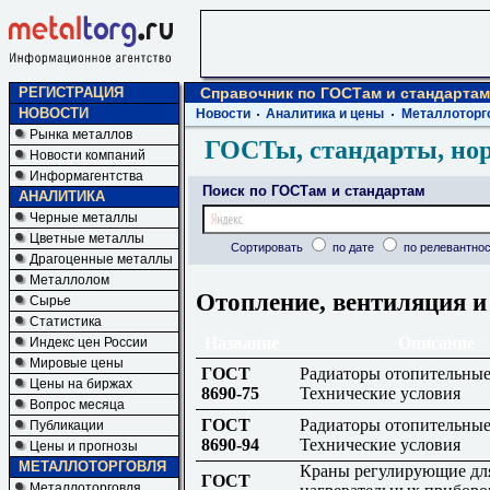
РЕГИСТРАЦИЯ
Справочник по ГОСТам и стандартам
НОВОСТИ
Новости
Аналитика и цены
Металлоторг
Рынка металлов
ГОСТы, стандарты, но
Новости компаний
Информагентства
Поиск по ГОСТам и стандартам
АНАЛИТИКА
Черные металлы
Цветные металлы
Сортировать
по дате
по релевантнос
Драгоценные металлы
Металлолом
Отопление, вентиляция 
Сырье
Статистика
Название
Описание
Индекс цен России
Мировые цены
ГОСТ
Радиаторы отопительные
Цены на биржах
8690-75
Технические условия
Вопрос месяца
ГОСТ
Радиаторы отопительные
Публикации
8690-94
Технические условия
Цены и прогнозы
МЕТАЛЛОТОРГОВЛЯ
Краны регулирующие дл
ГОСТ
Металлоторговля