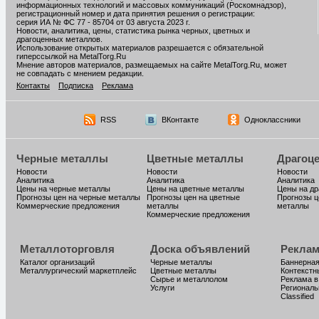
информационных технологий и массовых коммуникаций (Роскомнадзор),
регистрационный номер и дата принятия решения о регистрации:
серия ИА № ФС 77 - 85704 от 03 августа 2023 г.
Новости, аналитика, цены, статистика рынка черных, цветных и
драгоценных металлов.
Использование открытых материалов разрешается с обязательной
гиперссылкой на MetalTorg.Ru
Мнение авторов материалов, размещаемых на сайте MetalTorg.Ru, может
не совпадать с мнением редакции.
Контакты
Подписка
Реклама
RSS
ВКонтакте
Одноклассники
Черные металлы
Цветные металлы
Драгоц
Новости
Новости
Новости
Аналитика
Аналитика
Аналитика
Цены на черные металлы
Цены на цветные металлы
Цены на д
Прогнозы цен на черные металлы
Прогнозы цен на цветные
Прогнозы ц
Коммерческие предложения
металлы
металлы
Коммерческие предложения
Металлоторговля
Доска объявлений
Реклам
Каталог организаций
Черные металлы
Баннерная
Металлургический маркетплейс
Цветные металлы
Контекстн
Сырье и металлолом
Реклама в
Услуги
Региональ
Classified