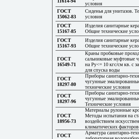
11614-94
условия
ГОСТ
Сиденья для унитазов. Т
15062-83
условия
ГОСТ
Изделия санитарные кер
15167-85
Общие технические усло
ГОСТ
Изделия санитарные кер
15167-93
Общие технические усло
Краны пробковые прохо
ГОСТ
сальниковые муфтовые 
16549-71
на Ру<= 10 кгс/см кв. с 
для спуска воды
Приборы санитарно-тех
ГОСТ
чугунные эмалированны
18297-80
технические условия
Приборы санитарно-тех
ГОСТ
чугунные эмалированны
18297-96
Технические условия
Материалы рулонные кр
ГОСТ
Методы испытания на ст
18956-73
воздействием искусстве
климатических факторов
Арматура санитарно-тех
ГОСТ
лабораторная водоразбор