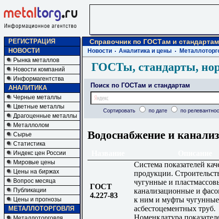
РЕГИСТРАЦИЯ
Справочник по ГОСТам и стандартам
НОВОСТИ
Новости
Аналитика и цены
Металлоторг
Рынка металлов
ГОСТы, стандарты, но
Новости компаний
Информагентства
Поиск по ГОСТам и стандартам
АНАЛИТИКА
Черные металлы
Цветные металлы
Сортировать
по дате
по релевантнос
Драгоценные металлы
Металлолом
Водоснабжение и канали
Сырье
Статистика
Название
Описание
Индекс цен России
Мировые цены
Система показателей кач
Цены на биржах
продукции. Строительст
Вопрос месяца
чугунные и пластмассов
ГОСТ
Публикации
канализационные и фасо
4.227-83
к ним и муфты чугунные
Цены и прогнозы
асбестоцементных труб.
МЕТАЛЛОТОРГОВЛЯ
Номенклатура показател
Металлоторговля