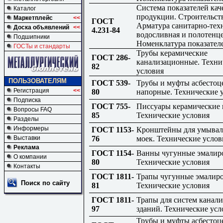
Система показателей кач
Каталог
продукции. Строительст
Маркетплейс
<<
ГОСТ
Арматура санитарно-тех
Доска объявлений
<<
4.231-84
водосливная и полотенц
Подшипники
Номенклатура показател
ГОСТы и стандарты
Трубы керамические
ГОСТ 286-
канализационные. Техни
82
условия
ПОЛЬЗОВАТЕЛЯМ
ГОСТ 539-
Трубы и муфты асбесто
Регистрация
<<
80
напорные. Технические 
Подписка
ГОСТ 755-
Писсуары керамические 
Вопросы FAQ
85
Технические условия
Разделы
Информеры
ГОСТ 1153-
Кронштейны для умывал
Выставки
76
моек. Технические услов
Реклама
ГОСТ 1154-
Ванны чугунные эмалир
О компании
80
Технические условия
Контакты
ГОСТ 1811-
Трапы чугунные эмалир
Поиск по сайту
81
Технические условия
ГОСТ 1811-
Трапы для систем канал
97
зданий. Технические усл
Трубы и муфты асбесто