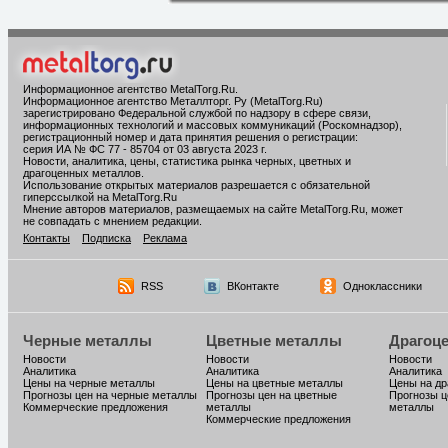
Информационное агентство MetalTorg.Ru
.
Информационное агентство Металлторг. Ру (MetalTorg.Ru)
зарегистрировано Федеральной службой по надзору в сфере связи,
информационных технологий и массовых коммуникаций (Роскомнадзор),
регистрационный номер и дата принятия решения о регистрации:
серия ИА № ФС 77 - 85704 от 03 августа 2023 г.
Новости, аналитика, цены, статистика рынка черных, цветных и
драгоценных металлов.
Использование открытых материалов разрешается с обязательной
гиперссылкой на MetalTorg.Ru
Мнение авторов материалов, размещаемых на сайте MetalTorg.Ru, может
не совпадать с мнением редакции.
Контакты
Подписка
Реклама
RSS
ВКонтакте
Одноклассники
Черные металлы
Цветные металлы
Драгоц
Новости
Новости
Новости
Аналитика
Аналитика
Аналитика
Цены на черные металлы
Цены на цветные металлы
Цены на д
Прогнозы цен на черные металлы
Прогнозы цен на цветные
Прогнозы ц
Коммерческие предложения
металлы
металлы
Коммерческие предложения