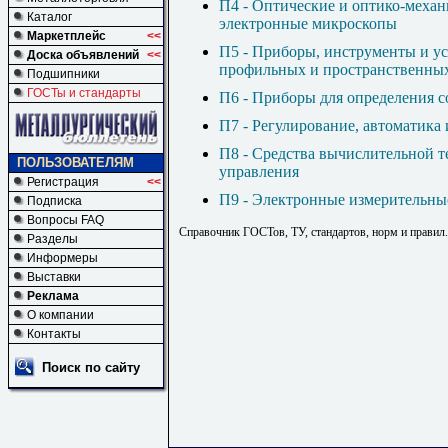
П4 - Оптические и оптико-механ
Каталог
электронные микроскопы
Маркетплейс
<<
П5 - Приборы, инструменты и ус
Доска объявлений
<<
профильных и пространственны
Подшипники
ГОСТы и стандарты
П6 - Приборы для определения со
П7 - Регулирование, автоматика
П8 - Средства вычислительной 
ПОЛЬЗОВАТЕЛЯМ
управления
Регистрация
<<
П9 - Электронные измерительны
Подписка
Вопросы FAQ
Справочник ГОСТов, ТУ, стандартов, норм и правил
Разделы
Информеры
Выставки
Реклама
О компании
Контакты
Поиск по сайту