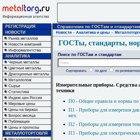
РЕГИСТРАЦИЯ
Справочник по ГОСТам и стандартам
НОВОСТИ
Новости
Аналитика и цены
Металлоторг
Рынка металлов
ГОСТы, стандарты, но
Новости компаний
Информагентства
Поиск по ГОСТам и стандартам
АНАЛИТИКА
Черные металлы
Цветные металлы
Сортировать
по дате
по релевантнос
Драгоценные металлы
Металлолом
Измерительные приборы. Средства 
Сырье
техники
Статистика
Индекс цен России
П0 - Общие правила и нормы п
Мировые цены
П1 - Приборы для измерения давл
Цены на биржах
мех
Вопрос месяца
Публикации
П2 - Приборы для измерения те
Цены и прогнозы
П3 - Приборы для электрически
МЕТАЛЛОТОРГОВЛЯ
Металлоторговля