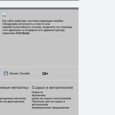
На сайте работает система коррекции ошибок.
Обнаружив неточность в тексте или
неработоспособность ссылки, выделите на странице
этот фрагмент и отправьте его администратору
нажатием
Ctrl
+
Enter
.
18+
Бизнес Онлайн
енные металлы
Сырье и металлолом
Новости
Аналитика
рагоценные металлы
Цены на сырье и металлолом
ен на драгоценные
Прогнозы цен на сырье и
металлолом
Коммерческие предложения