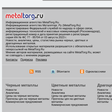
Информационное агентство MetalTorg.Ru
.
Информационное агентство Металлторг. Ру (MetalTorg.Ru)
зарегистрировано Федеральной службой по надзору в сфере связи,
информационных технологий и массовых коммуникаций (Роскомнадзор),
регистрационный номер и дата принятия решения о регистрации:
серия ИА № ФС 77 - 85704 от 03 августа 2023 г.
Новости, аналитика, цены, статистика рынка черных, цветных и
драгоценных металлов.
Использование открытых материалов разрешается с обязательной
гиперссылкой на MetalTorg.Ru
Мнение авторов материалов, размещаемых на сайте MetalTorg.Ru, может
не совпадать с мнением редакции.
Контакты
Подписка
Реклама
RSS
ВКонтакте
Одноклассники
Черные металлы
Цветные металлы
Драгоц
Новости
Новости
Новости
Аналитика
Аналитика
Аналитика
Цены на черные металлы
Цены на цветные металлы
Цены на д
Прогнозы цен на черные металлы
Прогнозы цен на цветные
Прогнозы ц
Коммерческие предложения
металлы
металлы
Коммерческие предложения