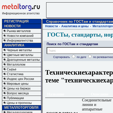
РЕГИСТРАЦИЯ
Справочник по ГОСТам и стандартам
НОВОСТИ
Новости
Аналитика и цены
Металлоторг
Рынка металлов
ГОСТы, стандарты, но
Новости компаний
Информагентства
Поиск по ГОСТам и стандартам
АНАЛИТИКА
Черные металлы
Цветные металлы
Сортировать
по дате
по релевантнос
Драгоценные металлы
Металлолом
Сырье
Техническиехарактер
Статистика
теме "техническиеха
Индекс цен России
Мировые цены
Цены на биржах
Вопрос месяца
Название
Описание
Публикации
Соединительные
Цены и прогнозы
линии и
МЕТАЛЛОТОРГОВЛЯ
аппаратные
Металлоторговля