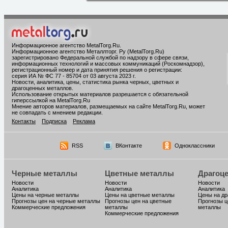
Информационное агентство MetalTorg.Ru
.
Информационное агентство Металлторг. Ру (MetalTorg.Ru)
зарегистрировано Федеральной службой по надзору в сфере связи,
информационных технологий и массовых коммуникаций (Роскомнадзор),
регистрационный номер и дата принятия решения о регистрации:
серия ИА № ФС 77 - 85704 от 03 августа 2023 г.
Новости, аналитика, цены, статистика рынка черных, цветных и
драгоценных металлов.
Использование открытых материалов разрешается с обязательной
гиперссылкой на MetalTorg.Ru
Мнение авторов материалов, размещаемых на сайте MetalTorg.Ru, может
не совпадать с мнением редакции.
Контакты
Подписка
Реклама
RSS
ВКонтакте
Одноклассники
Черные металлы
Цветные металлы
Драгоц
Новости
Новости
Новости
Аналитика
Аналитика
Аналитика
Цены на черные металлы
Цены на цветные металлы
Цены на д
Прогнозы цен на черные металлы
Прогнозы цен на цветные
Прогнозы ц
Коммерческие предложения
металлы
металлы
Коммерческие предложения