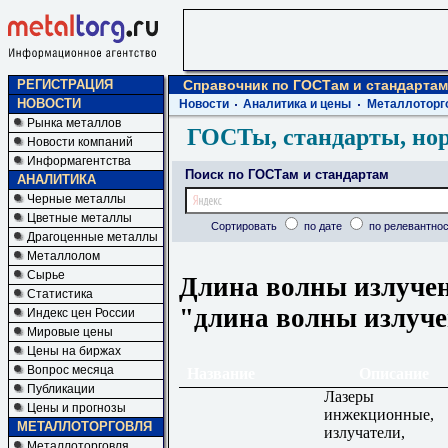
РЕГИСТРАЦИЯ
Справочник по ГОСТам и стандартам
НОВОСТИ
Новости
Аналитика и цены
Металлоторг
Рынка металлов
ГОСТы, стандарты, но
Новости компаний
Информагентства
Поиск по ГОСТам и стандартам
АНАЛИТИКА
Черные металлы
Цветные металлы
Сортировать
по дате
по релевантнос
Драгоценные металлы
Металлолом
Сырье
Длина волны излучен
Статистика
"длина волны излуч
Индекс цен России
Мировые цены
Цены на биржах
Вопрос месяца
Название
Описание
Публикации
Лазеры
Цены и прогнозы
инжекционные,
МЕТАЛЛОТОРГОВЛЯ
излучатели,
Металлоторговля