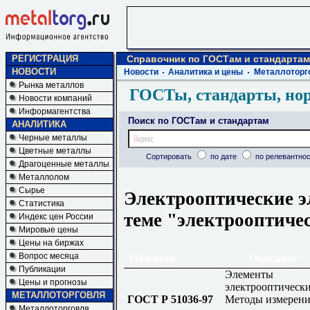
РЕГИСТРАЦИЯ
Справочник по ГОСТам и стандартам
НОВОСТИ
Новости
Аналитика и цены
Металлоторг
Рынка металлов
ГОСТы, стандарты, но
Новости компаний
Информагентства
Поиск по ГОСТам и стандартам
АНАЛИТИКА
Черные металлы
Цветные металлы
Сортировать
по дате
по релевантнос
Драгоценные металлы
Металлолом
Сырье
Электрооптические э
Статистика
теме "электрооптиче
Индекс цен России
Мировые цены
Цены на биржах
Вопрос месяца
Название
Описание
Публикации
Элементы
Цены и прогнозы
электрооптически
МЕТАЛЛОТОРГОВЛЯ
ГОСТ Р 51036-97
Методы измерени
Металлоторговля