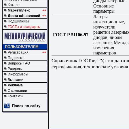
диоды лазерные.
Каталог
Основные
Маркетплейс
<<
параметры
Доска объявлений
<<
Лазеры
инжекционные,
Подшипники
излучатели,
ГОСТы и стандарты
решетки лазерны
ГОСТ Р 51106-97
диодов, диоды
лазерные. Метод
ПОЛЬЗОВАТЕЛЯМ
измерения
параметров
Регистрация
<<
Подписка
Справочник ГОСТов, ТУ, стандартов
Вопросы FAQ
сертификация, технические условия
Разделы
Информеры
Выставки
Реклама
О компании
Контакты
Поиск по сайту