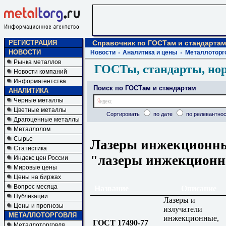
РЕГИСТРАЦИЯ
Справочник по ГОСТам и стандартам
НОВОСТИ
Новости
Аналитика и цены
Металлоторг
Рынка металлов
ГОСТы, стандарты, но
Новости компаний
Информагентства
Поиск по ГОСТам и стандартам
АНАЛИТИКА
Черные металлы
Цветные металлы
Сортировать
по дате
по релевантнос
Драгоценные металлы
Металлолом
Сырье
Лазеры инжекционные
Статистика
"лазеры инжекцион
Индекс цен России
Мировые цены
Цены на биржах
Вопрос месяца
Название
Описание
Публикации
Лазеры и
Цены и прогнозы
излучатели
МЕТАЛЛОТОРГОВЛЯ
инжекционные,
ГОСТ 17490-77
Металлоторговля