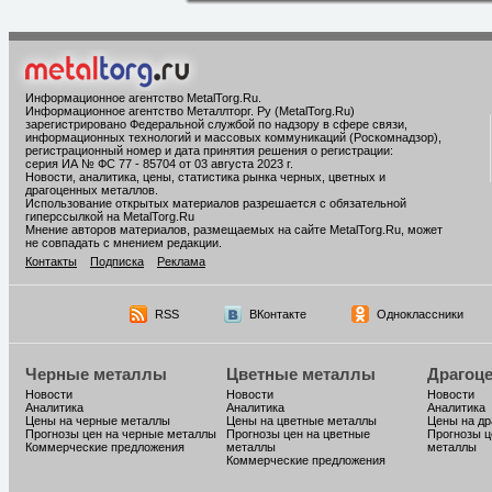
Информационное агентство MetalTorg.Ru
.
Информационное агентство Металлторг. Ру (MetalTorg.Ru)
зарегистрировано Федеральной службой по надзору в сфере связи,
информационных технологий и массовых коммуникаций (Роскомнадзор),
регистрационный номер и дата принятия решения о регистрации:
серия ИА № ФС 77 - 85704 от 03 августа 2023 г.
Новости, аналитика, цены, статистика рынка черных, цветных и
драгоценных металлов.
Использование открытых материалов разрешается с обязательной
гиперссылкой на MetalTorg.Ru
Мнение авторов материалов, размещаемых на сайте MetalTorg.Ru, может
не совпадать с мнением редакции.
Контакты
Подписка
Реклама
RSS
ВКонтакте
Одноклассники
Черные металлы
Цветные металлы
Драгоц
Новости
Новости
Новости
Аналитика
Аналитика
Аналитика
Цены на черные металлы
Цены на цветные металлы
Цены на д
Прогнозы цен на черные металлы
Прогнозы цен на цветные
Прогнозы ц
Коммерческие предложения
металлы
металлы
Коммерческие предложения