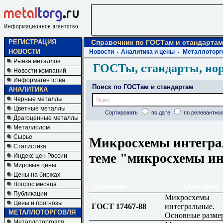
РЕГИСТРАЦИЯ
Справочник по ГОСТам и стандартам
НОВОСТИ
Новости
Аналитика и цены
Металлоторг
Рынка металлов
ГОСТы, стандарты, но
Новости компаний
Информагентства
Поиск по ГОСТам и стандартам
АНАЛИТИКА
Черные металлы
Цветные металлы
Сортировать
по дате
по релевантнос
Драгоценные металлы
Металлолом
Сырье
Микросхемы интегра
Статистика
теме "микросхемы и
Индекс цен России
Мировые цены
Цены на биржах
Вопрос месяца
Название
Описание
Публикации
Микросхемы
Цены и прогнозы
ГОСТ 17467-88
интегральные.
МЕТАЛЛОТОРГОВЛЯ
Основные разме
Металлоторговля