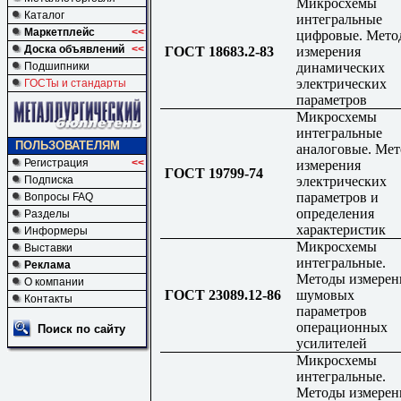
Микросхемы
Каталог
интегральные
Маркетплейс
<<
цифровые. Мето
Доска объявлений
<<
ГОСТ 18683.2-83
измерения
динамических
Подшипники
электрических
ГОСТы и стандарты
параметров
Микросхемы
интегральные
ПОЛЬЗОВАТЕЛЯМ
аналоговые. Ме
Регистрация
<<
измерения
ГОСТ 19799-74
электрических
Подписка
параметров и
Вопросы FAQ
определения
Разделы
характеристик
Информеры
Микросхемы
Выставки
интегральные.
Реклама
Методы измерен
О компании
ГОСТ 23089.12-86
шумовых
Контакты
параметров
операционных
Поиск по сайту
усилителей
Микросхемы
интегральные.
Методы измерен