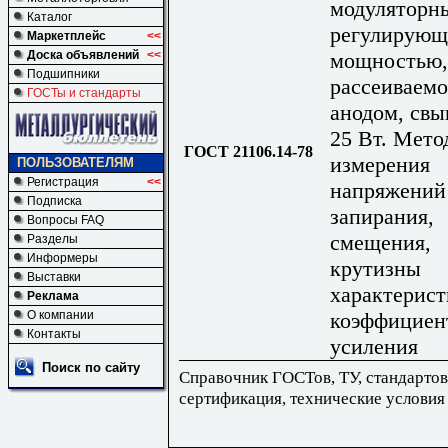
модуляторн
Каталог
регулирующ
Маркетплейс
<<
мощностью,
Доска объявлений
<<
Подшипники
рассеиваем
ГОСТы и стандарты
анодом, св
25 Вт. Мето
ГОСТ 21106.14-78
измерения
ПОЛЬЗОВАТЕЛЯМ
Регистрация
<<
напряжений
Подписка
запирания,
Вопросы FAQ
смещения,
Разделы
Информеры
крутизны
Выставки
характерист
Реклама
коэффициен
О компании
Контакты
усиления
Поиск по сайту
Справочник ГОСТов, ТУ, стандартов
сертификация, технические условия