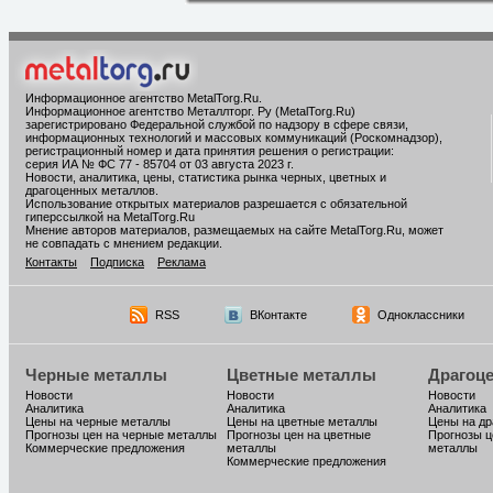
Информационное агентство MetalTorg.Ru
.
Информационное агентство Металлторг. Ру (MetalTorg.Ru)
зарегистрировано Федеральной службой по надзору в сфере связи,
информационных технологий и массовых коммуникаций (Роскомнадзор),
регистрационный номер и дата принятия решения о регистрации:
серия ИА № ФС 77 - 85704 от 03 августа 2023 г.
Новости, аналитика, цены, статистика рынка черных, цветных и
драгоценных металлов.
Использование открытых материалов разрешается с обязательной
гиперссылкой на MetalTorg.Ru
Мнение авторов материалов, размещаемых на сайте MetalTorg.Ru, может
не совпадать с мнением редакции.
Контакты
Подписка
Реклама
RSS
ВКонтакте
Одноклассники
Черные металлы
Цветные металлы
Драгоц
Новости
Новости
Новости
Аналитика
Аналитика
Аналитика
Цены на черные металлы
Цены на цветные металлы
Цены на д
Прогнозы цен на черные металлы
Прогнозы цен на цветные
Прогнозы ц
Коммерческие предложения
металлы
металлы
Коммерческие предложения