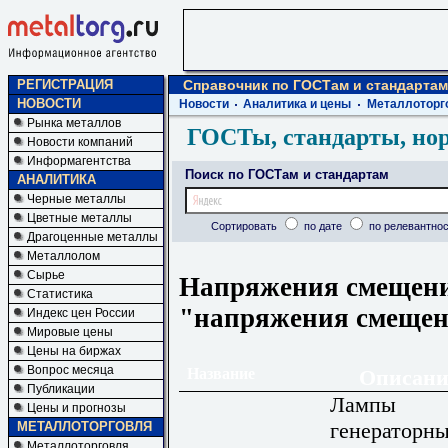
РЕГИСТРАЦИЯ
Справочник по ГОСТам и стандартам
НОВОСТИ
Новости
Аналитика и цены
Металлоторг
Рынка металлов
ГОСТы, стандарты, но
Новости компаний
Информагентства
Поиск по ГОСТам и стандартам
АНАЛИТИКА
Черные металлы
Цветные металлы
Сортировать
по дате
по релевантнос
Драгоценные металлы
Металлолом
Сырье
Напряжения смещения
Статистика
"напряжения смеще
Индекс цен России
Мировые цены
Цены на биржах
Вопрос месяца
Название
Описани
Публикации
Лампы
Цены и прогнозы
генераторны
МЕТАЛЛОТОРГОВЛЯ
Металлоторговля