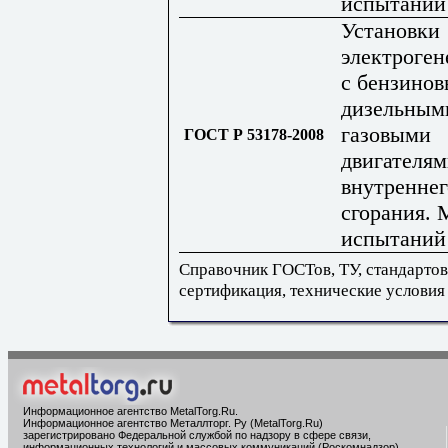
испытаний
Установки
электроген
с бензино
дизельным
газовыми
ГОСТ Р 53178-2008
двигателя
внутреннег
сгорания.
испытаний
Справочник ГОСТов, ТУ, стандартов
сертификация, технические условия
Информационное агентство MetalTorg.Ru
.
Информационное агентство Металлторг. Ру (MetalTorg.Ru)
зарегистрировано Федеральной службой по надзору в сфере связи,
информационных технологий и массовых коммуникаций (Роскомнадзор),