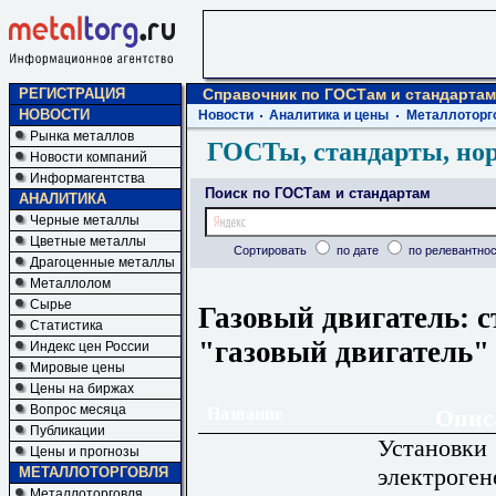
РЕГИСТРАЦИЯ
Справочник по ГОСТам и стандартам
НОВОСТИ
Новости
Аналитика и цены
Металлоторг
Рынка металлов
ГОСТы, стандарты, но
Новости компаний
Информагентства
Поиск по ГОСТам и стандартам
АНАЛИТИКА
Черные металлы
Цветные металлы
Сортировать
по дате
по релевантнос
Драгоценные металлы
Металлолом
Сырье
Газовый двигатель: с
Статистика
"газовый двигатель"
Индекс цен России
Мировые цены
Цены на биржах
Вопрос месяца
Название
Опис
Публикации
Установки
Цены и прогнозы
электроген
МЕТАЛЛОТОРГОВЛЯ
Металлоторговля