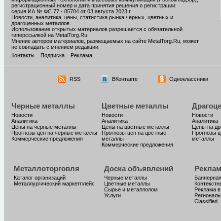
регистрационный номер и дата принятия решения о регистрации:
серия ИА № ФС 77 - 85704 от 03 августа 2023 г.
Новости, аналитика, цены, статистика рынка черных, цветных и
драгоценных металлов.
Использование открытых материалов разрешается с обязательной
гиперссылкой на MetalTorg.Ru
Мнение авторов материалов, размещаемых на сайте MetalTorg.Ru, может
не совпадать с мнением редакции.
Контакты
Подписка
Реклама
RSS
ВКонтакте
Одноклассники
Черные металлы
Цветные металлы
Драгоц
Новости
Новости
Новости
Аналитика
Аналитика
Аналитика
Цены на черные металлы
Цены на цветные металлы
Цены на д
Прогнозы цен на черные металлы
Прогнозы цен на цветные
Прогнозы ц
Коммерческие предложения
металлы
металлы
Коммерческие предложения
Металлоторговля
Доска объявлений
Реклам
Каталог организаций
Черные металлы
Баннерная
Металлургический маркетплейс
Цветные металлы
Контекстн
Сырье и металлолом
Реклама в
Услуги
Региональ
Classified