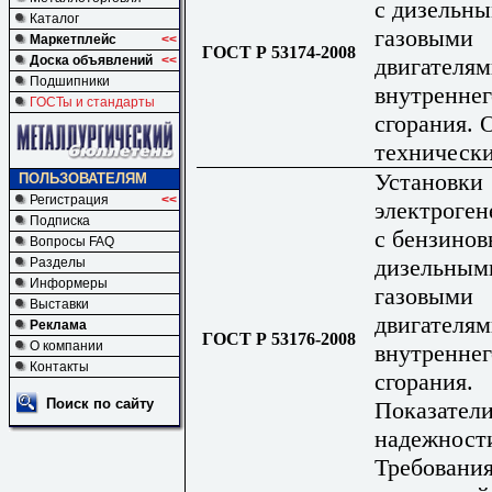
с дизельн
Каталог
газовыми
Маркетплейс
<<
ГОСТ Р 53174-2008
двигателя
Доска объявлений
<<
Подшипники
внутреннег
ГОСТы и стандарты
сгорания.
технически
Установки
ПОЛЬЗОВАТЕЛЯМ
Регистрация
<<
электроген
Подписка
с бензино
Вопросы FAQ
дизельным
Разделы
Информеры
газовыми
Выставки
двигателя
Реклама
ГОСТ Р 53176-2008
О компании
внутреннег
Контакты
сгорания.
Поиск по сайту
Показател
надежност
Требования