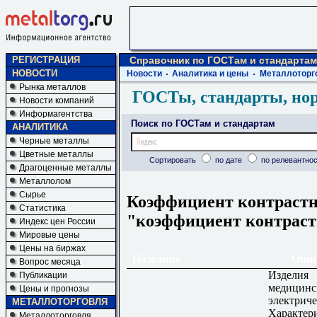
РЕГИСТРАЦИЯ
Справочник по ГОСТам и стандартам
НОВОСТИ
Новости
Аналитика и цены
Металлоторг
Рынка металлов
ГОСТы, стандарты, но
Новости компаний
Информагентства
Поиск по ГОСТам и стандартам
АНАЛИТИКА
Черные металлы
Цветные металлы
Сортировать
по дате
по релевантнос
Драгоценные металлы
Металлолом
Сырье
Коэффициент контрастн
Статистика
"коэффициент контраст
Индекс цен России
Мировые цены
Цены на биржах
Название
Опис
Вопрос месяца
Изделия
Публикации
медицинс
Цены и прогнозы
электриче
МЕТАЛЛОТОРГОВЛЯ
Характер
Металлоторговля