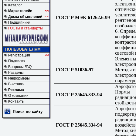
электронн
Каталог
оптическ
Маркетплейс
<<
усилител
Доска объявлений
<<
ГОСТ Р МЭК 61262.6-99
рентгенов
Подшипники
изображен
ГОСТы и стандарты
6. Опреде
коэффици
контрастн
коэффици
ПОЛЬЗОВАТЕЛЯМ
световой 
Регистрация
<<
Элемент
Подписка
электрооп
Вопросы FAQ
ГОСТ Р 51036-97
Методы и
Разделы
электроо
Информеры
параметр
Выставки
Аэрофото
Реклама
Нормы
ГОСТ Р 25645.333-94
О компании
радиацио
Контакты
стойкости
Аэрофото
Поиск по сайту
подвергн
радиацио
ГОСТ Р 25645.334-94
воздейст
Метод хи
фотограф