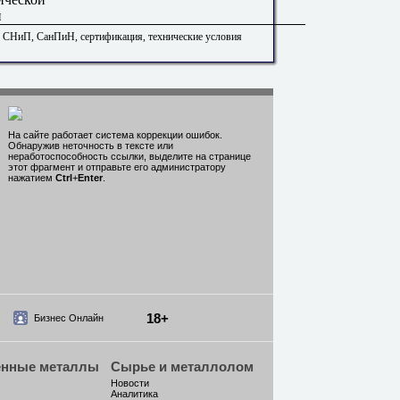
и
. СНиП, СанПиН, сертификация, технические условия
На сайте работает система коррекции ошибок.
Обнаружив неточность в тексте или
неработоспособность ссылки, выделите на странице
этот фрагмент и отправьте его администратору
нажатием
Ctrl
+
Enter
.
18+
Бизнес Онлайн
енные металлы
Сырье и металлолом
Новости
Аналитика