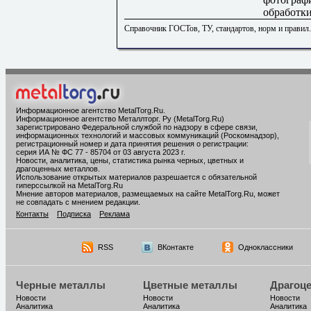
обработк
Справочник ГОСТов, ТУ, стандартов, норм и правил
Информационное агентство MetalTorg.Ru
.
Информационное агентство Металлторг. Ру (MetalTorg.Ru)
зарегистрировано Федеральной службой по надзору в сфере связи,
информационных технологий и массовых коммуникаций (Роскомнадзор),
регистрационный номер и дата принятия решения о регистрации:
серия ИА № ФС 77 - 85704 от 03 августа 2023 г.
Новости, аналитика, цены, статистика рынка черных, цветных и
драгоценных металлов.
Использование открытых материалов разрешается с обязательной
гиперссылкой на MetalTorg.Ru
Мнение авторов материалов, размещаемых на сайте MetalTorg.Ru, может
не совпадать с мнением редакции.
Контакты
Подписка
Реклама
RSS
ВКонтакте
Одноклассники
Черные металлы
Цветные металлы
Драгоц
Новости
Новости
Новости
Аналитика
Аналитика
Аналитика