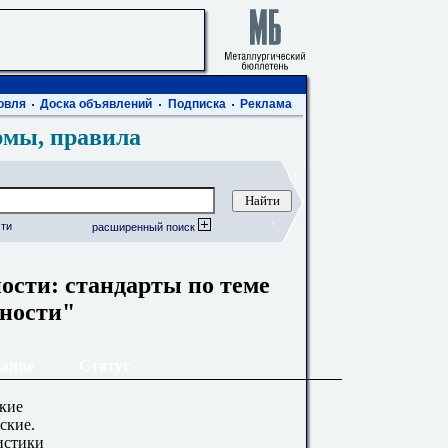
овля
Доска объявлений
Подписка
Реклама
рмы, правила
ти
расширенный поиск
ости: стандарты по теме
ности"
ание
Статус
кие
ские.
истики