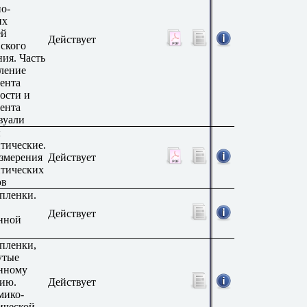
о-
их
ей
Действует
ского
ия. Часть
ление
ента
ости и
ента
вуали
ы
тические.
змерения
Действует
птических
ов
пленки.
Действует
нной
пленки,
утые
нному
вию.
Действует
мико-
ической