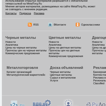
Использование открытых материалов разрешается с обязательной
гиперссылкой на MetalTorg.Ru
Мнение авторов материалов, размещаемых на сайте MetalTorg.Ru, может
не совпадать с мнением редакции.
Контакты
Подписка
Реклама
RSS
ВКонтакте
Одноклассники
Черные металлы
Цветные металлы
Драгоц
Новости
Новости
Новости
Аналитика
Аналитика
Аналитика
Цены на черные металлы
Цены на цветные металлы
Цены на д
Прогнозы цен на черные металлы
Прогнозы цен на цветные
Прогнозы ц
Коммерческие предложения
металлы
металлы
Коммерческие предложения
Металлоторговля
Доска объявлений
Реклам
Каталог организаций
Черные металлы
Баннерная
Металлургический маркетплейс
Цветные металлы
Контекстн
Сырье и металлолом
Реклама в
Услуги
Региональ
Classified