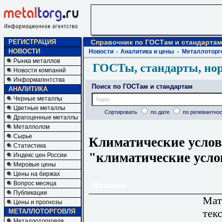
РЕГИСТРАЦИЯ
Справочник по ГОСТам и стандартам
НОВОСТИ
Новости
Аналитика и цены
Металлоторг
Рынка металлов
ГОСТы, стандарты, но
Новости компаний
Информагентства
Поиск по ГОСТам и стандартам
АНАЛИТИКА
Черные металлы
Цветные металлы
Сортировать
по дате
по релевантнос
Драгоценные металлы
Металлолом
Сырье
Климатические услов
Статистика
"климатические усл
Индекс цен России
Мировые цены
Цены на биржах
Вопрос месяца
Название
Публикации
Мат
Цены и прогнозы
тек
МЕТАЛЛОТОРГОВЛЯ
Металлоторговля