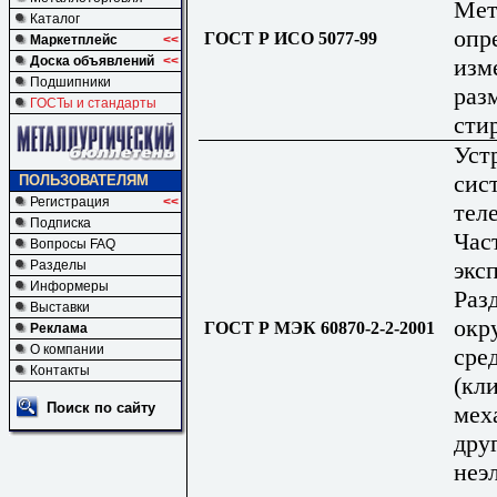
Мет
Каталог
опр
ГОСТ Р ИСО 5077-99
Маркетплейс
<<
изм
Доска объявлений
<<
Подшипники
раз
ГОСТы и стандарты
сти
Уст
сис
ПОЛЬЗОВАТЕЛЯМ
Регистрация
<<
тел
Подписка
Час
Вопросы FAQ
экс
Разделы
Информеры
Раз
Выставки
окр
ГОСТ Р МЭК 60870-2-2-2001
Реклама
О компании
сре
Контакты
(кл
Поиск по сайту
мех
дру
неэ