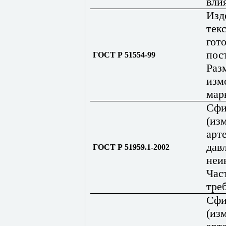
вли
Изд
тек
гот
пос
ГОСТ Р 51554-99
Раз
изм
мар
Сфи
(из
арт
дав
ГОСТ Р 51959.1-2002
неи
Час
тре
Сфи
(из