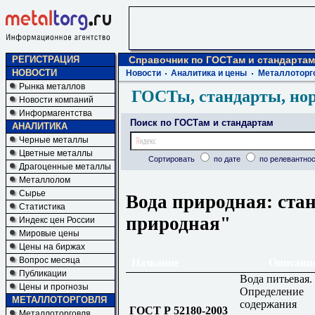
РЕГИСТРАЦИЯ
Справочник по ГОСТам и стандартам
НОВОСТИ
Новости
Аналитика и цены
Металлоторг
Рынка металлов
ГОСТы, стандарты, но
Новости компаний
Информагентства
Поиск по ГОСТам и стандартам
АНАЛИТИКА
Черные металлы
Цветные металлы
Сортировать
по дате
по релевантнос
Драгоценные металлы
Металлолом
Сырье
Вода природная: ста
Статистика
природная"
Индекс цен России
Мировые цены
Цены на биржах
Вопрос месяца
Название
Описани
Публикации
Вода питьевая.
Цены и прогнозы
Определение
МЕТАЛЛОТОРГОВЛЯ
содержания
ГОСТ Р 52180-2003
Металлоторговля