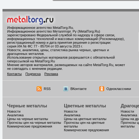
Информационное агентство MetalTorg.Ru
.
Информационное агентство Металлторг. Ру (MetalTorg.Ru)
зарегистрировано Федеральной службой по надзору в сфере связи,
информационных технологий и массовых коммуникаций (Роскомнадзор),
регистрационный номер и дата принятия решения о регистрации:
серия ИА № ФС 77 - 85704 от 03 августа 2023 г.
Новости, аналитика, цены, статистика рынка черных, цветных и
драгоценных металлов.
Использование открытых материалов разрешается с обязательной
гиперссылкой на MetalTorg.Ru
Мнение авторов материалов, размещаемых на сайте MetalTorg.Ru, может
не совпадать с мнением редакции.
Контакты
Подписка
Реклама
RSS
ВКонтакте
Одноклассники
Черные металлы
Цветные металлы
Драгоц
Новости
Новости
Новости
Аналитика
Аналитика
Аналитика
Цены на черные металлы
Цены на цветные металлы
Цены на д
Прогнозы цен на черные металлы
Прогнозы цен на цветные
Прогнозы ц
Коммерческие предложения
металлы
металлы
Коммерческие предложения