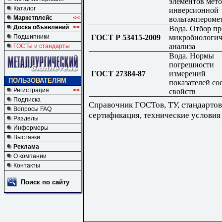
элементов мет
Каталог
инверсионной
Маркетплейс
<<
вольтампероме
Доска объявлений
<<
Вода. Отбор пр
ГОСТ Р 53415-2009
микробиологич
Подшипники
анализа
ГОСТы и стандарты
Вода. Нормы
погрешности
ГОСТ 27384-87
измерений
ПОЛЬЗОВАТЕЛЯМ
показателей со
Регистрация
<<
свойств
Подписка
Справочник ГОСТов, ТУ, стандартов
Вопросы FAQ
сертификация, технические условия
Разделы
Информеры
Выставки
Реклама
О компании
Контакты
Поиск по сайту