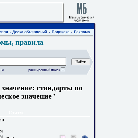
овля
Доска объявлений
Подписка
Реклама
рмы, правила
ти
расширенный поиск
 значение: стандарты по
ческое значение"
Статус
ин
ым
ым