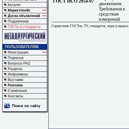
ГОСТ ИСО 2954-97
движением.
Каталог
Требования к
Маркетплейс
<<
средствам
Доска объявлений
<<
измерений
Подшипники
Справочник ГОСТов, ТУ, стандартов, норм и правил
ГОСТы и стандарты
ПОЛЬЗОВАТЕЛЯМ
Регистрация
<<
Подписка
Вопросы FAQ
Разделы
Информеры
Выставки
Реклама
О компании
Контакты
Поиск по сайту