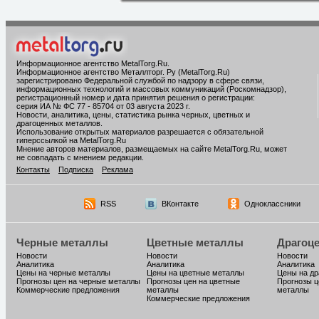
Информационное агентство MetalTorg.Ru
.
Информационное агентство Металлторг. Ру (MetalTorg.Ru)
зарегистрировано Федеральной службой по надзору в сфере связи,
информационных технологий и массовых коммуникаций (Роскомнадзор),
регистрационный номер и дата принятия решения о регистрации:
серия ИА № ФС 77 - 85704 от 03 августа 2023 г.
Новости, аналитика, цены, статистика рынка черных, цветных и
драгоценных металлов.
Использование открытых материалов разрешается с обязательной
гиперссылкой на MetalTorg.Ru
Мнение авторов материалов, размещаемых на сайте MetalTorg.Ru, может
не совпадать с мнением редакции.
Контакты
Подписка
Реклама
RSS
ВКонтакте
Одноклассники
Черные металлы
Цветные металлы
Драгоц
Новости
Новости
Новости
Аналитика
Аналитика
Аналитика
Цены на черные металлы
Цены на цветные металлы
Цены на д
Прогнозы цен на черные металлы
Прогнозы цен на цветные
Прогнозы ц
Коммерческие предложения
металлы
металлы
Коммерческие предложения