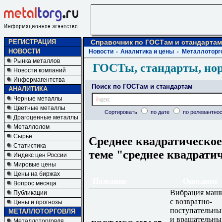
РЕГИСТРАЦИЯ
Справочник по ГОСТам и стандартам
НОВОСТИ
Новости
Аналитика и цены
Металлоторг
Рынка металлов
ГОСТы, стандарты, но
Новости компаний
Информагентства
Поиск по ГОСТам и стандартам
АНАЛИТИКА
Черные металлы
Цветные металлы
Сортировать
по дате
по релевантнос
Драгоценные металлы
Металлолом
Сырье
Среднее квадратическое
Статистика
теме "среднее квадрати
Индекс цен России
Мировые цены
Цены на биржах
Название
Описание
Вопрос месяца
Вибрация маш
Публикации
с возвратно-
Цены и прогнозы
поступательн
МЕТАЛЛОТОРГОВЛЯ
и вращательн
Металлоторговля