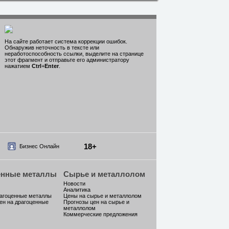
На сайте работает система коррекции ошибок.
Обнаружив неточность в тексте или
неработоспособность ссылки, выделите на странице
этот фрагмент и отправьте его администратору
нажатием
Ctrl
+
Enter
.
18+
Бизнес Онлайн
енные металлы
Сырье и металлолом
Новости
Аналитика
рагоценные металлы
Цены на сырье и металлолом
ен на драгоценные
Прогнозы цен на сырье и
металлолом
Коммерческие предложения