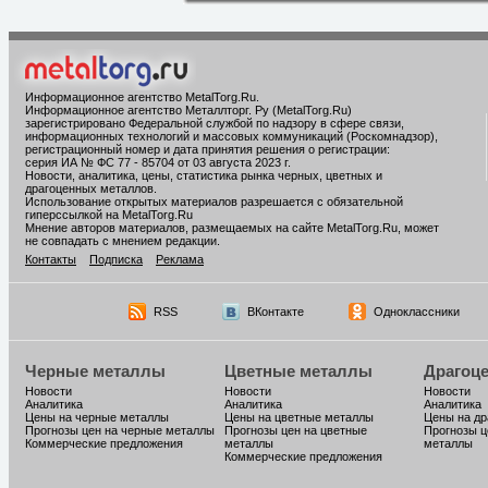
Информационное агентство MetalTorg.Ru
.
Информационное агентство Металлторг. Ру (MetalTorg.Ru)
зарегистрировано Федеральной службой по надзору в сфере связи,
информационных технологий и массовых коммуникаций (Роскомнадзор),
регистрационный номер и дата принятия решения о регистрации:
серия ИА № ФС 77 - 85704 от 03 августа 2023 г.
Новости, аналитика, цены, статистика рынка черных, цветных и
драгоценных металлов.
Использование открытых материалов разрешается с обязательной
гиперссылкой на MetalTorg.Ru
Мнение авторов материалов, размещаемых на сайте MetalTorg.Ru, может
не совпадать с мнением редакции.
Контакты
Подписка
Реклама
RSS
ВКонтакте
Одноклассники
Черные металлы
Цветные металлы
Драгоц
Новости
Новости
Новости
Аналитика
Аналитика
Аналитика
Цены на черные металлы
Цены на цветные металлы
Цены на д
Прогнозы цен на черные металлы
Прогнозы цен на цветные
Прогнозы ц
Коммерческие предложения
металлы
металлы
Коммерческие предложения