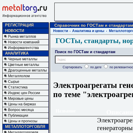
РЕГИСТРАЦИЯ
Справочник по ГОСТам и стандартам
НОВОСТИ
Новости
Аналитика и цены
Металлоторг
Рынка металлов
ГОСТы, стандарты, но
Новости компаний
Информагентства
Поиск по ГОСТам и стандартам
АНАЛИТИКА
Черные металлы
Цветные металлы
Сортировать
по дате
по релевантнос
Драгоценные металлы
Металлолом
Сырье
Электроагрегаты ген
Статистика
по теме "электроагр
Индекс цен России
Мировые цены
Цены на биржах
Вопрос месяца
Название
Описани
Публикации
Электроагре
Цены и прогнозы
генераторны
МЕТАЛЛОТОРГОВЛЯ
Металлоторговля