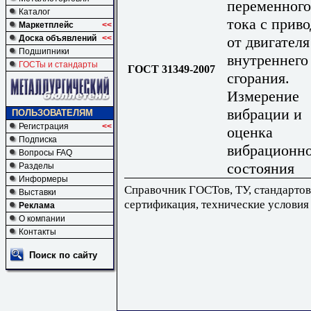
переменного
Каталог
тока с прив
Маркетплейс
<<
от двигателя
Доска объявлений
<<
Подшипники
внутреннего
ГОСТы и стандарты
ГОСТ 31349-2007
сгорания.
Измерение
вибрации и
ПОЛЬЗОВАТЕЛЯМ
Регистрация
<<
оценка
Подписка
вибрационно
Вопросы FAQ
состояния
Разделы
Информеры
Справочник ГОСТов, ТУ, стандартов
Выставки
сертификация, технические условия
Реклама
О компании
Контакты
Поиск по сайту