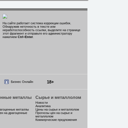
На сайте работает система коррекции ошибок.
Обнаружив неточность в тексте или
неработоспособность ссылки, выделите на странице
этот фрагмент и отправьте его администратору
нажатием
Ctrl
+
Enter
.
18+
Бизнес Онлайн
енные металлы
Сырье и металлолом
Новости
Аналитика
рагоценные металлы
Цены на сырье и металлолом
ен на драгоценные
Прогнозы цен на сырье и
металлолом
Коммерческие предложения