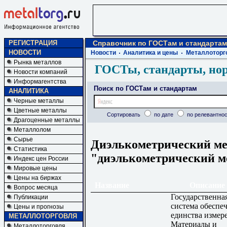
РЕГИСТРАЦИЯ
Справочник по ГОСТам и стандартам
НОВОСТИ
Новости
Аналитика и цены
Металлоторг
Рынка металлов
ГОСТы, стандарты, но
Новости компаний
Информагентства
Поиск по ГОСТам и стандартам
АНАЛИТИКА
Черные металлы
Цветные металлы
Сортировать
по дате
по релевантнос
Драгоценные металлы
Металлолом
Сырье
Диэлькометрический мет
Статистика
"диэлькометрический м
Индекс цен России
Мировые цены
Цены на биржах
Название
Описание
Вопрос месяца
Государственна
Публикации
система обеспе
Цены и прогнозы
единства измер
МЕТАЛЛОТОРГОВЛЯ
Материалы и
Металлоторговля