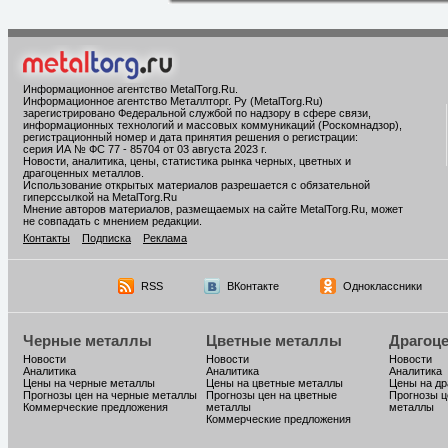
Информационное агентство MetalTorg.Ru
.
Информационное агентство Металлторг. Ру (MetalTorg.Ru)
зарегистрировано Федеральной службой по надзору в сфере связи,
информационных технологий и массовых коммуникаций (Роскомнадзор),
регистрационный номер и дата принятия решения о регистрации:
серия ИА № ФС 77 - 85704 от 03 августа 2023 г.
Новости, аналитика, цены, статистика рынка черных, цветных и
драгоценных металлов.
Использование открытых материалов разрешается с обязательной
гиперссылкой на MetalTorg.Ru
Мнение авторов материалов, размещаемых на сайте MetalTorg.Ru, может
не совпадать с мнением редакции.
Контакты
Подписка
Реклама
RSS
ВКонтакте
Одноклассники
Черные металлы
Цветные металлы
Драгоц
Новости
Новости
Новости
Аналитика
Аналитика
Аналитика
Цены на черные металлы
Цены на цветные металлы
Цены на д
Прогнозы цен на черные металлы
Прогнозы цен на цветные
Прогнозы ц
Коммерческие предложения
металлы
металлы
Коммерческие предложения