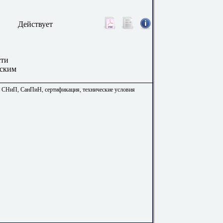
Действует
сти
еским
. СНиП, СанПиН, сертификация, технические условия