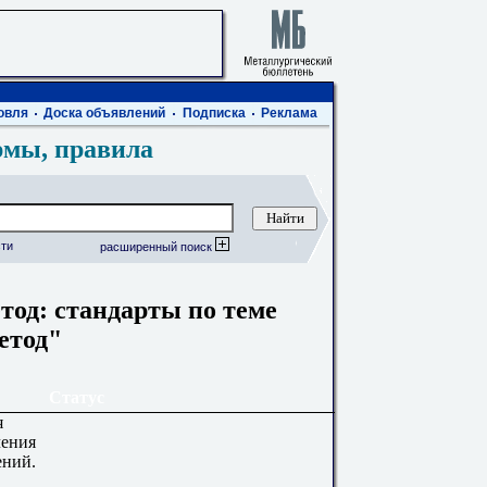
овля
Доска объявлений
Подписка
Реклама
рмы, правила
ти
расширенный поиск
од: стандарты по теме
етод"
Статус
я
чения
ений.