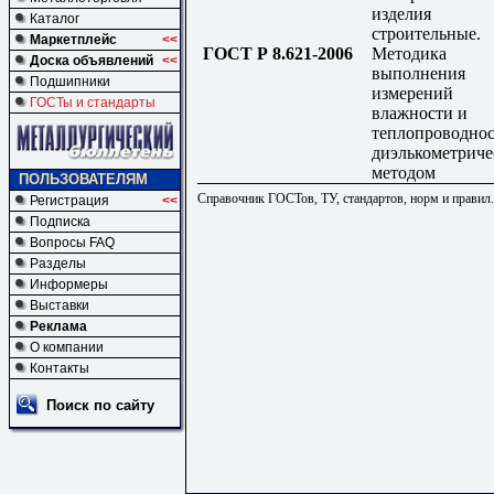
изделия
Каталог
строительные.
Маркетплейс
<<
ГОСТ Р 8.621-2006
Методика
Доска объявлений
<<
выполнения
Подшипники
измерений
ГОСТы и стандарты
влажности и
теплопроводно
диэлькометрич
методом
ПОЛЬЗОВАТЕЛЯМ
Справочник ГОСТов, ТУ, стандартов, норм и правил
Регистрация
<<
Подписка
Вопросы FAQ
Разделы
Информеры
Выставки
Реклама
О компании
Контакты
Поиск по сайту