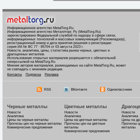
Информационное агентство MetalTorg.Ru
.
Информационное агентство Металлторг. Ру (MetalTorg.Ru)
зарегистрировано Федеральной службой по надзору в сфере связи,
информационных технологий и массовых коммуникаций (Роскомнадзор),
регистрационный номер и дата принятия решения о регистрации:
серия ИА № ФС 77 - 85704 от 03 августа 2023 г.
Новости, аналитика, цены, статистика рынка черных, цветных и
драгоценных металлов.
Использование открытых материалов разрешается с обязательной
гиперссылкой на MetalTorg.Ru
Мнение авторов материалов, размещаемых на сайте MetalTorg.Ru, может
не совпадать с мнением редакции.
Контакты
Подписка
Реклама
RSS
ВКонтакте
Одноклассники
Черные металлы
Цветные металлы
Драгоц
Новости
Новости
Новости
Аналитика
Аналитика
Аналитика
Цены на черные металлы
Цены на цветные металлы
Цены на д
Прогнозы цен на черные металлы
Прогнозы цен на цветные
Прогнозы ц
Коммерческие предложения
металлы
металлы
Коммерческие предложения