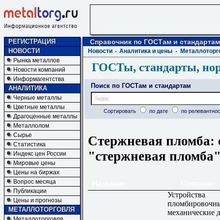
РЕГИСТРАЦИЯ
Справочник по ГОСТам и стандартам
НОВОСТИ
Новости
Аналитика и цены
Металлоторг
Рынка металлов
ГОСТы, стандарты, но
Новости компаний
Информагентства
Поиск по ГОСТам и стандартам
АНАЛИТИКА
Черные металлы
Цветные металлы
Сортировать
по дате
по релевантнос
Драгоценные металлы
Металлолом
Сырье
Стержневая пломба: 
Статистика
"стержневая пломба
Индекс цен России
Мировые цены
Цены на биржах
Вопрос месяца
Название
Описание
Публикации
Устройства
Цены и прогнозы
пломбировочн
МЕТАЛЛОТОРГОВЛЯ
механические 
Металлоторговля