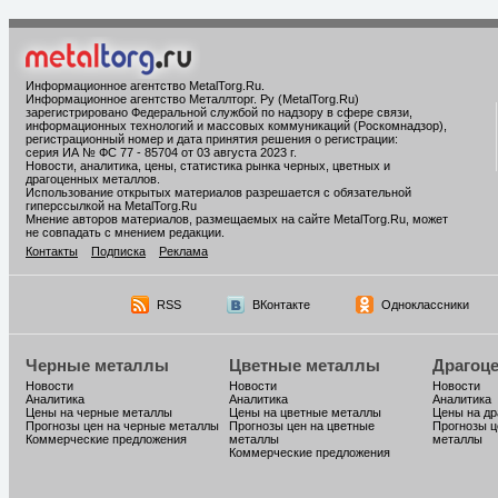
Информационное агентство MetalTorg.Ru
.
Информационное агентство Металлторг. Ру (MetalTorg.Ru)
зарегистрировано Федеральной службой по надзору в сфере связи,
информационных технологий и массовых коммуникаций (Роскомнадзор),
регистрационный номер и дата принятия решения о регистрации:
серия ИА № ФС 77 - 85704 от 03 августа 2023 г.
Новости, аналитика, цены, статистика рынка черных, цветных и
драгоценных металлов.
Использование открытых материалов разрешается с обязательной
гиперссылкой на MetalTorg.Ru
Мнение авторов материалов, размещаемых на сайте MetalTorg.Ru, может
не совпадать с мнением редакции.
Контакты
Подписка
Реклама
RSS
ВКонтакте
Одноклассники
Черные металлы
Цветные металлы
Драгоц
Новости
Новости
Новости
Аналитика
Аналитика
Аналитика
Цены на черные металлы
Цены на цветные металлы
Цены на д
Прогнозы цен на черные металлы
Прогнозы цен на цветные
Прогнозы ц
Коммерческие предложения
металлы
металлы
Коммерческие предложения