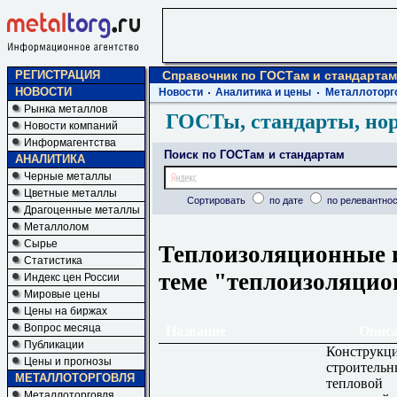
РЕГИСТРАЦИЯ
Справочник по ГОСТам и стандартам
НОВОСТИ
Новости
Аналитика и цены
Металлоторг
Рынка металлов
ГОСТы, стандарты, но
Новости компаний
Информагентства
Поиск по ГОСТам и стандартам
АНАЛИТИКА
Черные металлы
Цветные металлы
Сортировать
по дате
по релевантнос
Драгоценные металлы
Металлолом
Сырье
Теплоизоляционные и
Статистика
теме "теплоизоляцио
Индекс цен России
Мировые цены
Цены на биржах
Вопрос месяца
Название
Опис
Публикации
Конструкц
Цены и прогнозы
строительн
МЕТАЛЛОТОРГОВЛЯ
тепловой
Металлоторговля