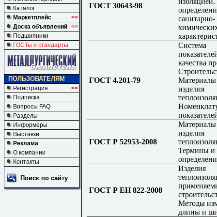
изоляцией.
ГОСТ 30643-98
Каталог
определени
Маркетплейс
<<
санитарно-
химически
Доска объявлений
<<
характерис
Подшипники
Система
ГОСТы и стандарты
показателе
качества п
Строительс
ПОЛЬЗОВАТЕЛЯМ
ГОСТ 4.201-79
Материалы
изделия
Регистрация
<<
теплоизоля
Подписка
Номенклат
Вопросы FAQ
показателе
Разделы
Материалы
Информеры
изделия
Выставки
ГОСТ Р 52953-2008
теплоизоля
Реклама
Термины и
О компании
определени
Контакты
Изделия
теплоизоля
Поиск по сайту
применяем
ГОСТ Р ЕН 822-2008
строительст
Методы из
длины и ш