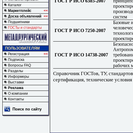
ГОСТ Р ИСО 6385-2007
принципо
Каталог
проектир
Маркетплейс
<<
производ
систем
Доска объявлений
<<
Базовые 
Подшипники
человечес
ГОСТы и стандарты
ГОСТ Р ИСО 7250-2007
технолог
проектир
Безопасн
ПОЛЬЗОВАТЕЛЯМ
Антропом
Регистрация
<<
ГОСТ Р ИСО 14738-2007
требован
проектир
Подписка
рабочих 
Вопросы FAQ
Разделы
Справочник ГОСТов, ТУ, стандартов
Информеры
сертификация, технические условия
Выставки
Реклама
О компании
Контакты
Поиск по сайту