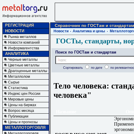
РЕГИСТРАЦИЯ
Справочник по ГОСТам и стандартам
НОВОСТИ
Новости
Аналитика и цены
Металлоторг
Рынка металлов
ГОСТы, стандарты, но
Новости компаний
Информагентства
Поиск по ГОСТам и стандартам
АНАЛИТИКА
Черные металлы
Цветные металлы
Сортировать
по дате
по релевантнос
Драгоценные металлы
Металлолом
Сырье
Тело человека: станд
Статистика
человека"
Индекс цен России
Мировые цены
Цены на биржах
Вопрос месяца
Название
Опи
Публикации
Эргономи
Цены и прогнозы
Примене
МЕТАЛЛОТОРГОВЛЯ
эргономи
Металлоторговля