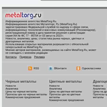
Информационное агентство MetalTorg.Ru
.
Информационное агентство Металлторг. Ру (MetalTorg.Ru)
зарегистрировано Федеральной службой по надзору в сфере связи,
информационных технологий и массовых коммуникаций (Роскомнадзор),
регистрационный номер и дата принятия решения о регистрации:
серия ИА № ФС 77 - 85704 от 03 августа 2023 г.
Новости, аналитика, цены, статистика рынка черных, цветных и
драгоценных металлов.
Использование открытых материалов разрешается с обязательной
гиперссылкой на MetalTorg.Ru
Мнение авторов материалов, размещаемых на сайте MetalTorg.Ru, может
не совпадать с мнением редакции.
Контакты
Подписка
Реклама
RSS
ВКонтакте
Одноклассники
Черные металлы
Цветные металлы
Драгоц
Новости
Новости
Новости
Аналитика
Аналитика
Аналитика
Цены на черные металлы
Цены на цветные металлы
Цены на д
Прогнозы цен на черные металлы
Прогнозы цен на цветные
Прогнозы ц
Коммерческие предложения
металлы
металлы
Коммерческие предложения