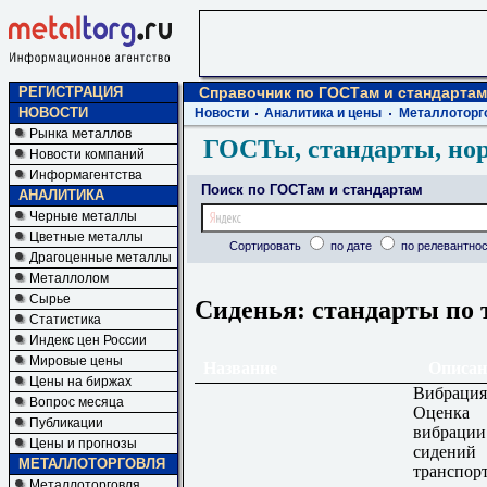
РЕГИСТРАЦИЯ
Справочник по ГОСТам и стандартам
НОВОСТИ
Новости
Аналитика и цены
Металлоторг
Рынка металлов
ГОСТы, стандарты, но
Новости компаний
Информагентства
Поиск по ГОСТам и стандартам
АНАЛИТИКА
Черные металлы
Цветные металлы
Сортировать
по дате
по релевантнос
Драгоценные металлы
Металлолом
Сырье
Сиденья: стандарты по 
Статистика
Индекс цен России
Мировые цены
Название
Описан
Цены на биржах
Вибрация
Вопрос месяца
Оценка
Публикации
вибрации
Цены и прогнозы
сидений
МЕТАЛЛОТОРГОВЛЯ
транспор
Металлоторговля