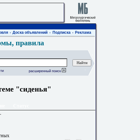
овля
Доска объявлений
Подписка
Реклама
рмы, правила
ти
расширенный поиск
теме "сиденья"
ие
Статус
.
тных