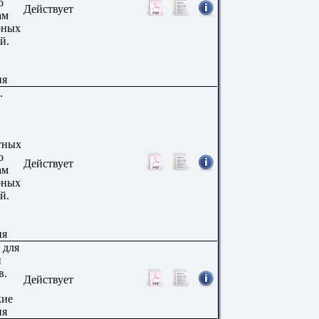
о
Действует
ам
рных
й.
ия
.
тных
о
Действует
ам
рных
й.
ия
 для
и
в.
Действует
кие
ия