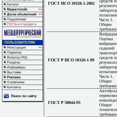
средств п
ГОСТ ИСО 10326-1-2002
Каталог
результат
Маркетплейс
<<
лаборато
Доска объявлений
<<
испытани
Часть 1.
Подшипники
Общие
ГОСТы и стандарты
требован
Вибрация
Оценка
ПОЛЬЗОВАТЕЛЯМ
вибрации
Регистрация
<<
сидений
транспор
Подписка
средств п
Вопросы FAQ
ГОСТ Р ИСО 10326-1-99
результат
Разделы
лаборато
Информеры
испытани
Выставки
Часть 1.
Реклама
Общие
О компании
требован
Контакты
Автобусы
перевозк
Поиск по сайту
инвалидо
ГОСТ Р 50844-95
Общие
техничес
требован