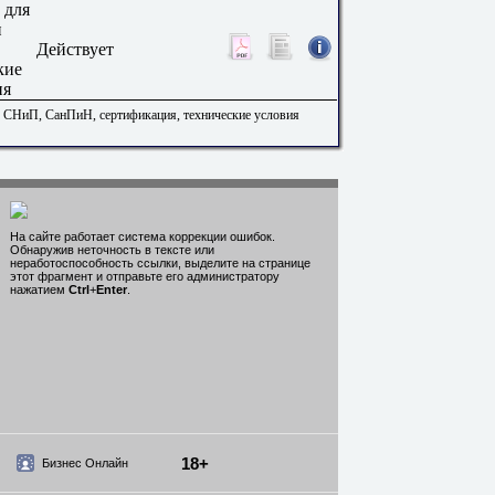
 для
и
Действует
кие
ия
. СНиП, СанПиН, сертификация, технические условия
На сайте работает система коррекции ошибок.
Обнаружив неточность в тексте или
неработоспособность ссылки, выделите на странице
этот фрагмент и отправьте его администратору
нажатием
Ctrl
+
Enter
.
18+
Бизнес Онлайн