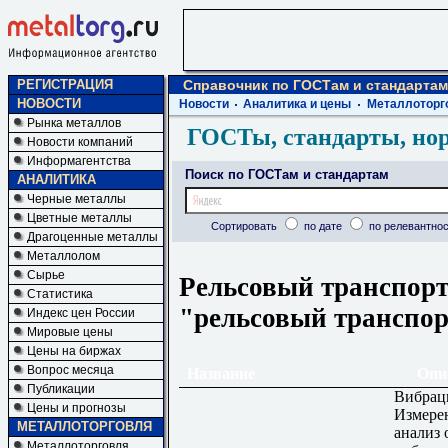
РЕГИСТРАЦИЯ
Справочник по ГОСТам и стандартам
НОВОСТИ
Новости
Аналитика и цены
Металлоторг
Рынка металлов
ГОСТы, стандарты, но
Новости компаний
Информагентства
Поиск по ГОСТам и стандартам
АНАЛИТИКА
Черные металлы
Цветные металлы
Сортировать
по дате
по релевантнос
Драгоценные металлы
Металлолом
Сырье
Рельсовый транспорт
Статистика
"рельсовый транспо
Индекс цен России
Мировые цены
Цены на биржах
Вопрос месяца
Название
Опи
Публикации
Вибрац
Цены и прогнозы
Измере
МЕТАЛЛОТОРГОВЛЯ
анализ
Металлоторговля