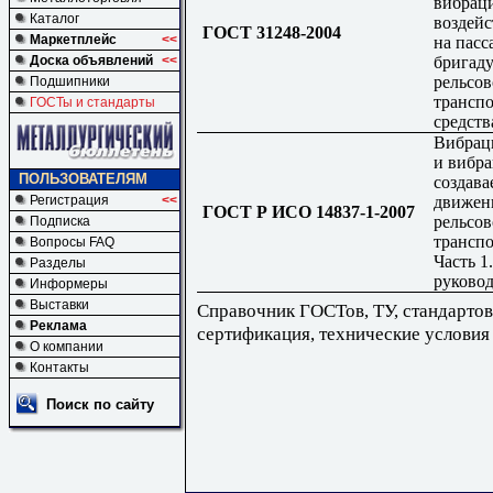
вибрац
Каталог
воздей
ГОСТ 31248-2004
Маркетплейс
<<
на пасс
бригад
Доска объявлений
<<
рельсов
Подшипники
трансп
ГОСТы и стандарты
средств
Вибрац
и вибра
ПОЛЬЗОВАТЕЛЯМ
создав
движен
Регистрация
<<
ГОСТ Р ИСО 14837-1-2007
рельсов
Подписка
транспо
Вопросы FAQ
Часть 1
Разделы
руково
Информеры
Выставки
Справочник ГОСТов, ТУ, стандартов
Реклама
сертификация, технические условия
О компании
Контакты
Поиск по сайту