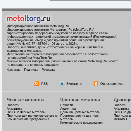
Информационное агентство MetalTorg.Ru
.
Информационное агентство Металлторг. Ру (MetalTorg.Ru)
зарегистрировано Федеральной службой по надзору в сфере связи,
информационных технологий и массовых коммуникаций (Роскомнадзор),
регистрационный номер и дата принятия решения о регистрации:
серия ИА № ФС 77 - 85704 от 03 августа 2023 г.
Новости, аналитика, цены, статистика рынка черных, цветных и
драгоценных металлов.
Использование открытых материалов разрешается с обязательной
гиперссылкой на MetalTorg.Ru
Мнение авторов материалов, размещаемых на сайте MetalTorg.Ru, может
не совпадать с мнением редакции.
Контакты
Подписка
Реклама
RSS
ВКонтакте
Одноклассники
Черные металлы
Цветные металлы
Драгоц
Новости
Новости
Новости
Аналитика
Аналитика
Аналитика
Цены на черные металлы
Цены на цветные металлы
Цены на д
Прогнозы цен на черные металлы
Прогнозы цен на цветные
Прогнозы ц
Коммерческие предложения
металлы
металлы
Коммерческие предложения