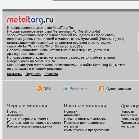
Информационное агентство MetalTorg.Ru
.
Информационное агентство Металлторг. Ру (MetalTorg.Ru)
зарегистрировано Федеральной службой по надзору в сфере связи,
информационных технологий и массовых коммуникаций (Роскомнадзор),
регистрационный номер и дата принятия решения о регистрации:
серия ИА № ФС 77 - 85704 от 03 августа 2023 г.
Новости, аналитика, цены, статистика рынка черных, цветных и
драгоценных металлов.
Использование открытых материалов разрешается с обязательной
гиперссылкой на MetalTorg.Ru
Мнение авторов материалов, размещаемых на сайте MetalTorg.Ru, может
не совпадать с мнением редакции.
Контакты
Подписка
Реклама
RSS
ВКонтакте
Одноклассники
Черные металлы
Цветные металлы
Драгоц
Новости
Новости
Новости
Аналитика
Аналитика
Аналитика
Цены на черные металлы
Цены на цветные металлы
Цены на д
Прогнозы цен на черные металлы
Прогнозы цен на цветные
Прогнозы ц
Коммерческие предложения
металлы
металлы
Коммерческие предложения