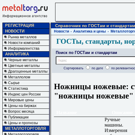
РЕГИСТРАЦИЯ
Справочник по ГОСТам и стандартам
НОВОСТИ
Новости
Аналитика и цены
Металлоторг
Рынка металлов
ГОСТы, стандарты, но
Новости компаний
Информагентства
Поиск по ГОСТам и стандартам
АНАЛИТИКА
Черные металлы
Цветные металлы
Сортировать
по дате
по релевантнос
Драгоценные металлы
Металлолом
Сырье
Ножницы ножевые: с
Статистика
"ножницы ножевые"
Индекс цен России
Мировые цены
Цены на биржах
Вопрос месяца
Название
Описание
Публикации
Ручные
Цены и прогнозы
машины.
МЕТАЛЛОТОРГОВЛЯ
Измерения
Металлоторговля