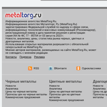
Информационное агентство MetalTorg.Ru
.
Информационное агентство Металлторг. Ру (MetalTorg.Ru)
зарегистрировано Федеральной службой по надзору в сфере связи,
информационных технологий и массовых коммуникаций (Роскомнадзор),
регистрационный номер и дата принятия решения о регистрации:
серия ИА № ФС 77 - 85704 от 03 августа 2023 г.
Новости, аналитика, цены, статистика рынка черных, цветных и
драгоценных металлов.
Использование открытых материалов разрешается с обязательной
гиперссылкой на MetalTorg.Ru
Мнение авторов материалов, размещаемых на сайте MetalTorg.Ru, может
не совпадать с мнением редакции.
Контакты
Подписка
Реклама
RSS
ВКонтакте
Одноклассники
Черные металлы
Цветные металлы
Драгоц
Новости
Новости
Новости
Аналитика
Аналитика
Аналитика
Цены на черные металлы
Цены на цветные металлы
Цены на д
Прогнозы цен на черные металлы
Прогнозы цен на цветные
Прогнозы ц
Коммерческие предложения
металлы
металлы
Коммерческие предложения