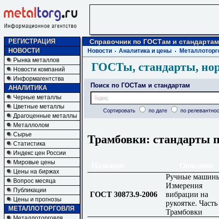
РЕГИСТРАЦИЯ
Справочник по ГОСТам и стандартам
НОВОСТИ
Новости
Аналитика и цены
Металлоторг
Рынка металлов
ГОСТы, стандарты, но
Новости компаний
Информагентства
Поиск по ГОСТам и стандартам
АНАЛИТИКА
Черные металлы
Цветные металлы
Сортировать
по дате
по релевантнос
Драгоценные металлы
Металлолом
Сырье
Трамбовки: стандарты п
Статистика
Индекс цен России
Мировые цены
Название
Описание
Цены на биржах
Ручные машин
Вопрос месяца
Измерения
Публикации
ГОСТ 30873.9-2006
вибрации на
Цены и прогнозы
рукоятке. Часть 
МЕТАЛЛОТОРГОВЛЯ
Трамбовки
Металлоторговля