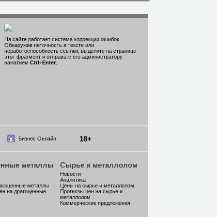
На сайте работает система коррекции ошибок.
Обнаружив неточность в тексте или
неработоспособность ссылки, выделите на странице
этот фрагмент и отправьте его администратору
нажатием
Ctrl
+
Enter
.
18+
Бизнес Онлайн
енные металлы
Сырье и металлолом
Новости
Аналитика
рагоценные металлы
Цены на сырье и металлолом
ен на драгоценные
Прогнозы цен на сырье и
металлолом
Коммерческие предложения