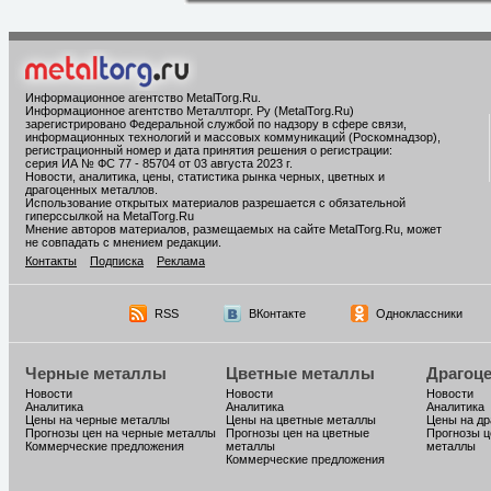
Информационное агентство MetalTorg.Ru
.
Информационное агентство Металлторг. Ру (MetalTorg.Ru)
зарегистрировано Федеральной службой по надзору в сфере связи,
информационных технологий и массовых коммуникаций (Роскомнадзор),
регистрационный номер и дата принятия решения о регистрации:
серия ИА № ФС 77 - 85704 от 03 августа 2023 г.
Новости, аналитика, цены, статистика рынка черных, цветных и
драгоценных металлов.
Использование открытых материалов разрешается с обязательной
гиперссылкой на MetalTorg.Ru
Мнение авторов материалов, размещаемых на сайте MetalTorg.Ru, может
не совпадать с мнением редакции.
Контакты
Подписка
Реклама
RSS
ВКонтакте
Одноклассники
Черные металлы
Цветные металлы
Драгоц
Новости
Новости
Новости
Аналитика
Аналитика
Аналитика
Цены на черные металлы
Цены на цветные металлы
Цены на д
Прогнозы цен на черные металлы
Прогнозы цен на цветные
Прогнозы ц
Коммерческие предложения
металлы
металлы
Коммерческие предложения