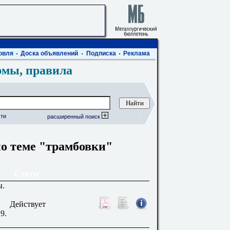
овля
Доска объявлений
Подписка
Реклама
рмы, правила
ти
расширенный поиск
о теме "трамбовки"
Статус
ы.
Действует
9.