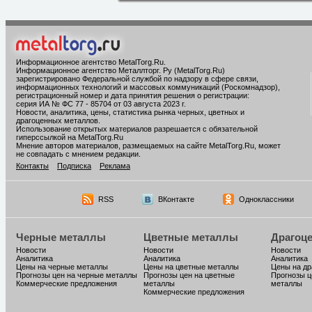
Информационное агентство MetalTorg.Ru
.
Информационное агентство Металлторг. Ру (MetalTorg.Ru)
зарегистрировано Федеральной службой по надзору в сфере связи,
информационных технологий и массовых коммуникаций (Роскомнадзор),
регистрационный номер и дата принятия решения о регистрации:
серия ИА № ФС 77 - 85704 от 03 августа 2023 г.
Новости, аналитика, цены, статистика рынка черных, цветных и
драгоценных металлов.
Использование открытых материалов разрешается с обязательной
гиперссылкой на MetalTorg.Ru
Мнение авторов материалов, размещаемых на сайте MetalTorg.Ru, может
не совпадать с мнением редакции.
Контакты
Подписка
Реклама
RSS
ВКонтакте
Одноклассники
Черные металлы
Цветные металлы
Драгоц
Новости
Новости
Новости
Аналитика
Аналитика
Аналитика
Цены на черные металлы
Цены на цветные металлы
Цены на д
Прогнозы цен на черные металлы
Прогнозы цен на цветные
Прогнозы ц
Коммерческие предложения
металлы
металлы
Коммерческие предложения