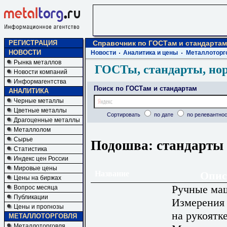
РЕГИСТРАЦИЯ
Справочник по ГОСТам и стандартам
НОВОСТИ
Новости
Аналитика и цены
Металлоторг
Рынка металлов
ГОСТы, стандарты, но
Новости компаний
Информагентства
Поиск по ГОСТам и стандартам
АНАЛИТИКА
Черные металлы
Цветные металлы
Сортировать
по дате
по релевантнос
Драгоценные металлы
Металлолом
Сырье
Подошва: стандарты 
Статистика
Индекс цен России
Мировые цены
Название
Опис
Цены на биржах
Ручные ма
Вопрос месяца
Публикации
Измерения
Цены и прогнозы
на рукоятке
МЕТАЛЛОТОРГОВЛЯ
Металлоторговля