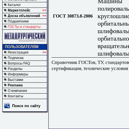
Машины
Каталог
полироваль
Маркетплейс
<<
круглошли
ГОСТ 30873.8-2006
Доска объявлений
<<
Подшипники
орбитальн
ГОСТы и стандарты
шлифоваль
орбитально
вращатель
ПОЛЬЗОВАТЕЛЯМ
шлифоваль
Регистрация
<<
Подписка
Справочник ГОСТов, ТУ, стандартов
Вопросы FAQ
сертификация, технические условия
Разделы
Информеры
Выставки
Реклама
О компании
Контакты
Поиск по сайту