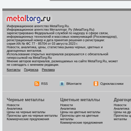
Информационное агентство MetalTorg.Ru
.
Информационное агентство Металлторг. Ру (MetalTorg.Ru)
зарегистрировано Федеральной службой по надзору в сфере связи,
информационных технологий и массовых коммуникаций (Роскомнадзор),
регистрационный номер и дата принятия решения о регистрации:
серия ИА № ФС 77 - 85704 от 03 августа 2023 г.
Новости, аналитика, цены, статистика рынка черных, цветных и
драгоценных металлов.
Использование открытых материалов разрешается с обязательной
гиперссылкой на MetalTorg.Ru
Мнение авторов материалов, размещаемых на сайте MetalTorg.Ru, может
не совпадать с мнением редакции.
Контакты
Подписка
Реклама
RSS
ВКонтакте
Одноклассники
Черные металлы
Цветные металлы
Драгоц
Новости
Новости
Новости
Аналитика
Аналитика
Аналитика
Цены на черные металлы
Цены на цветные металлы
Цены на д
Прогнозы цен на черные металлы
Прогнозы цен на цветные
Прогнозы ц
Коммерческие предложения
металлы
металлы
Коммерческие предложения