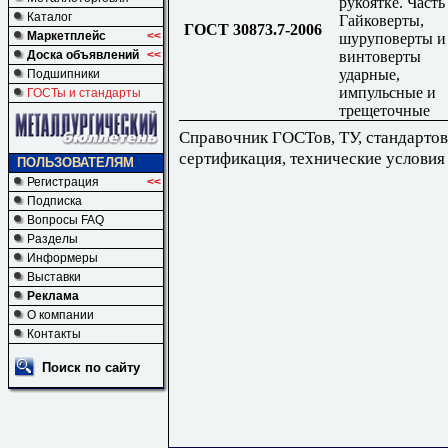
рукоятке. Часть 
Каталог
Гайковерты,
ГОСТ 30873.7-2006
Маркетплейс
<<
шуруповерты и
винтоверты
Доска объявлений
<<
ударные,
Подшипники
импульсные и
ГОСТы и стандарты
трещеточные
Справочник ГОСТов, ТУ, стандартов
сертификация, технические условия
ПОЛЬЗОВАТЕЛЯМ
Регистрация
<<
Подписка
Вопросы FAQ
Разделы
Информеры
Выставки
Реклама
О компании
Контакты
Поиск по сайту