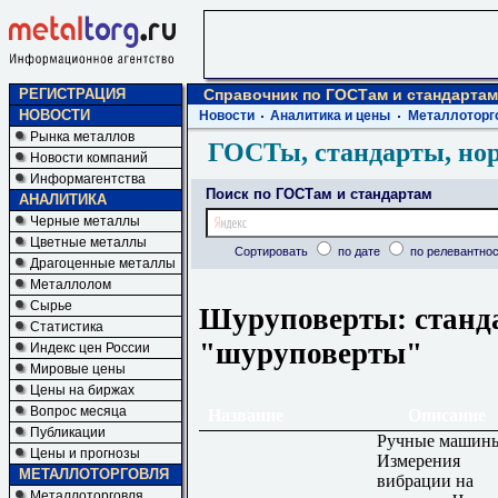
РЕГИСТРАЦИЯ
Справочник по ГОСТам и стандартам
НОВОСТИ
Новости
Аналитика и цены
Металлоторг
Рынка металлов
ГОСТы, стандарты, но
Новости компаний
Информагентства
Поиск по ГОСТам и стандартам
АНАЛИТИКА
Черные металлы
Цветные металлы
Сортировать
по дате
по релевантнос
Драгоценные металлы
Металлолом
Сырье
Шуруповерты: станд
Статистика
"шуруповерты"
Индекс цен России
Мировые цены
Цены на биржах
Вопрос месяца
Название
Описание
Публикации
Ручные машин
Цены и прогнозы
Измерения
МЕТАЛЛОТОРГОВЛЯ
вибрации на
Металлоторговля