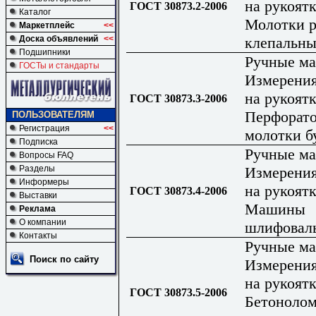
на рукоятк
ГОСТ 30873.2-2006
Каталог
Молотки р
Маркетплейс
<<
клепальны
Доска объявлений
<<
Подшипники
Ручные м
ГОСТы и стандарты
Измерения
на рукоятк
ГОСТ 30873.3-2006
Перфорат
ПОЛЬЗОВАТЕЛЯМ
Регистрация
<<
молотки б
Подписка
Ручные м
Вопросы FAQ
Измерения
Разделы
Информеры
на рукоятк
ГОСТ 30873.4-2006
Выставки
Машины
Реклама
О компании
шлифовал
Контакты
Ручные м
Поиск по сайту
Измерения
на рукоятк
ГОСТ 30873.5-2006
Бетоноло