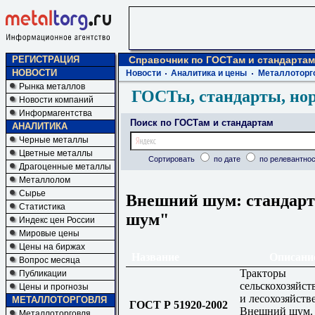
РЕГИСТРАЦИЯ
Справочник по ГОСТам и стандартам
НОВОСТИ
Новости
Аналитика и цены
Металлоторг
Рынка металлов
ГОСТы, стандарты, но
Новости компаний
Информагентства
Поиск по ГОСТам и стандартам
АНАЛИТИКА
Черные металлы
Цветные металлы
Сортировать
по дате
по релевантнос
Драгоценные металлы
Металлолом
Сырье
Внешний шум: стандарт
Статистика
шум"
Индекс цен России
Мировые цены
Цены на биржах
Название
Описани
Вопрос месяца
Тракторы
Публикации
сельскохозяйс
Цены и прогнозы
и лесохозяйств
МЕТАЛЛОТОРГОВЛЯ
ГОСТ Р 51920-2002
Внешний шум.
Металлоторговля