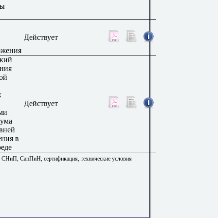
ды
Действует
ожения
ский
ения
ой
х
Действует
ми
шума
овней
ения в
еде
. СНиП, СанПиН, сертификация, технические условия