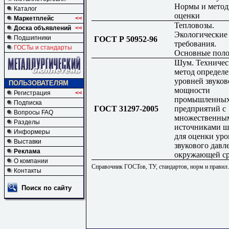
Нормы и мето
Каталог
оценки
Маркетплейс
<<
Тепловозы.
Доска объявлений
<<
Экологические
Подшипники
ГОСТ Р 50952-96
требования.
ГОСТы и стандарты
Основные пол
Шум. Техниче
метод определ
уровней звуков
ПОЛЬЗОВАТЕЛЯМ
мощности
Регистрация
<<
промышленны
Подписка
ГОСТ 31297-2005
предприятий с
Вопросы FAQ
множественны
Разделы
источниками 
Информеры
для оценки ур
Выставки
звукового давл
Реклама
окружающей ср
О компании
Справочник ГОСТов, ТУ, стандартов, норм и правил
Контакты
Поиск по сайту