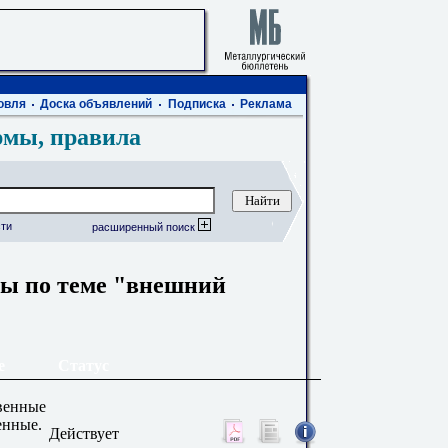
овля
Доска объявлений
Подписка
Реклама
рмы, правила
ти
расширенный поиск
ы по теме "внешний
е
Статус
твенные
енные.
Действует