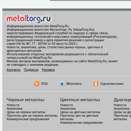
Информационное агентство MetalTorg.Ru
.
Информационное агентство Металлторг. Ру (MetalTorg.Ru)
зарегистрировано Федеральной службой по надзору в сфере связи,
информационных технологий и массовых коммуникаций (Роскомнадзор),
регистрационный номер и дата принятия решения о регистрации:
серия ИА № ФС 77 - 85704 от 03 августа 2023 г.
Новости, аналитика, цены, статистика рынка черных, цветных и
драгоценных металлов.
Использование открытых материалов разрешается с обязательной
гиперссылкой на MetalTorg.Ru
Мнение авторов материалов, размещаемых на сайте MetalTorg.Ru, может
не совпадать с мнением редакции.
Контакты
Подписка
Реклама
RSS
ВКонтакте
Одноклассники
Черные металлы
Цветные металлы
Драгоц
Новости
Новости
Новости
Аналитика
Аналитика
Аналитика
Цены на черные металлы
Цены на цветные металлы
Цены на д
Прогнозы цен на черные металлы
Прогнозы цен на цветные
Прогнозы ц
Коммерческие предложения
металлы
металлы
Коммерческие предложения