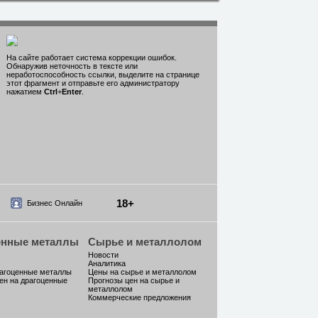
На сайте работает система коррекции ошибок.
Обнаружив неточность в тексте или
неработоспособность ссылки, выделите на странице
этот фрагмент и отправьте его администратору
нажатием
Ctrl
+
Enter
.
18+
Бизнес Онлайн
енные металлы
Сырье и металлолом
Новости
Аналитика
рагоценные металлы
Цены на сырье и металлолом
ен на драгоценные
Прогнозы цен на сырье и
металлолом
Коммерческие предложения